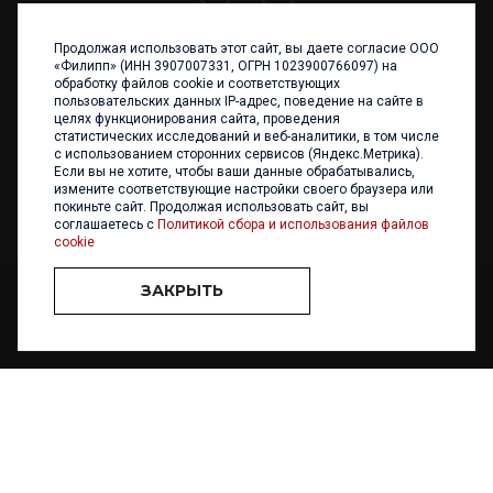
Продолжая использовать этот сайт, вы даете согласие ООО
+7 (4012) 960 898
«Филипп» (ИНН 3907007331, ОГРН 1023900766097) на
обработку файлов cookie и соответствующих
236017 Калининград,
пользовательских данных IP-адрес, поведение на сайте в
ул. Каштановая аллея, 47
целях функционирования сайта, проведения
Телефон: +7 4012 960 898,
статистических исследований и веб-аналитики, в том числе
+7 4012 960 856
с использованием сторонних сервисов (Яндекс.Метрика).
Если вы не хотите, чтобы ваши данные обрабатывались,
Написать нам
измените соответствующие настройки своего браузера или
покиньте сайт. Продолжая использовать сайт, вы
соглашаетесь с
Политикой сбора и использования файлов
cookie
ЗАКРЫТЬ
ООО «ФИЛИПП» © 2013 - 2026. Все права защищены
Разработка и
поддержка