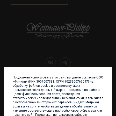
Продолжая использовать этот сайт, вы даете согласие ООО
+7 (4012) 960 898
«Филипп» (ИНН 3907007331, ОГРН 1023900766097) на
обработку файлов cookie и соответствующих
236017 Калининград,
пользовательских данных IP-адрес, поведение на сайте в
ул. Каштановая аллея, 47
целях функционирования сайта, проведения
Телефон: +7 4012 960 898,
статистических исследований и веб-аналитики, в том числе
+7 4012 960 856
с использованием сторонних сервисов (Яндекс.Метрика).
Если вы не хотите, чтобы ваши данные обрабатывались,
Написать нам
измените соответствующие настройки своего браузера или
покиньте сайт. Продолжая использовать сайт, вы