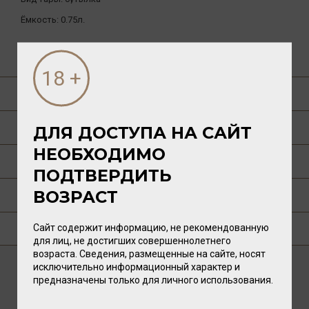
Ёмкость:
0.75л.
ДРУГИЕ ТОВАРЫ БРЕНДА
О ТОВАРЕ
О РЕГИОНЕ
ДЛЯ ДОСТУПА НА САЙТ
НЕОБХОДИМО
ТЕХНОЛОГИЯ
ПОДТВЕРДИТЬ
ВОЗРАСТ
ПУБЛИКАЦИИ О ТОВАРЕ
Сайт содержит информацию, не рекомендованную
ГДЕ КУПИТЬ?
для лиц, не достигших совершеннолетнего
возраста. Сведения, размещенные на сайте, носят
исключительно информационный характер и
предназначены только для личного использования.
ВАМ ТАКЖЕ ПОНРАВИТСЯ