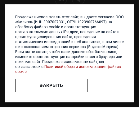
Продолжая использовать этот сайт, вы даете согласие ООО
+7 (4012) 960 898
«Филипп» (ИНН 3907007331, ОГРН 1023900766097) на
обработку файлов cookie и соответствующих
236017 Калининград,
пользовательских данных IP-адрес, поведение на сайте в
ул. Каштановая аллея, 47
целях функционирования сайта, проведения
Телефон: +7 4012 960 898,
статистических исследований и веб-аналитики, в том числе
+7 4012 960 856
с использованием сторонних сервисов (Яндекс.Метрика).
Если вы не хотите, чтобы ваши данные обрабатывались,
Написать нам
измените соответствующие настройки своего браузера или
покиньте сайт. Продолжая использовать сайт, вы
соглашаетесь с
Политикой сбора и использования файлов
cookie
ЗАКРЫТЬ
ООО «ФИЛИПП» © 2013 - 2026. Все права защищены
Разработка и
поддержка