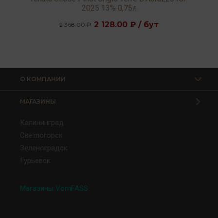
2025 13% 0,75л
2 128.00 ₽ / бут
2 368.00 ₽
О КОМПАНИИ
МАГАЗИНЫ
Калининград
Светлогорск
Зеленоградск
Гурьевск
Магазины VomFASS