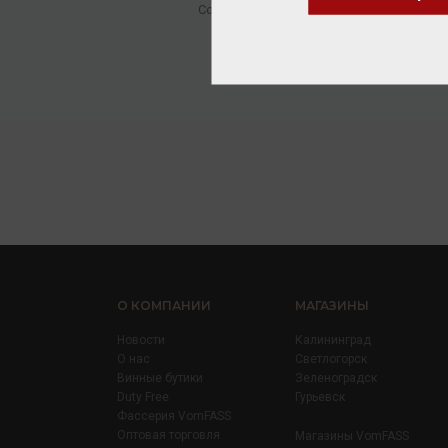
Сок
/
виноградный
1 296.00 ₽
О КОМПАНИИ
МАГАЗИНЫ
Новости
Калининград
О нас
Светлогорск
Винные бутики
Зеленоградск
Duty Free
Гурьевск
Фассерия VomFASS
Оптовая торговля
Магазины VomFASS