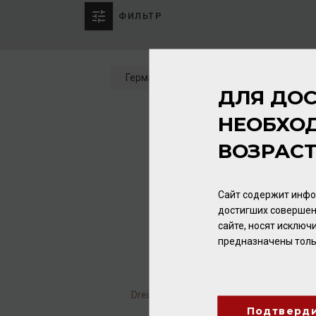
ФИЛЬТР
Германия
Сбросить
1 товаров
ДЛЯ ДОС
НЕОБХО
ВОЗРАС
Сайт содержит инфо
достигших совершен
сайте, носят исклю
предназначены толь
Dreissigacker Verperlt
0,75л
Подтверд