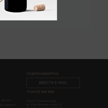
ПОДПИСЫВАЙТЕСЬ
ВВЕСТИ E-MAIL
+7 (4012) 960 898
х данных
236017 Калининград,
ул. Каштановая аллея, 47
ных данных