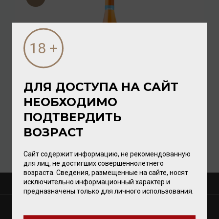
ДЛЯ ДОСТУПА НА САЙТ
Varvaglione Spritz Bevanda Aromatizzata 0% 0,75л
НЕОБХОДИМО
ПОДТВЕРДИТЬ
Напиток
/
газированный
ВОЗРАСТ
1 280.00 ₽
Сайт содержит информацию, не рекомендованную
для лиц, не достигших совершеннолетнего
возраста. Сведения, размещенные на сайте, носят
исключительно информационный характер и
О КОМПАНИИ
предназначены только для личного использования.
МАГАЗИНЫ