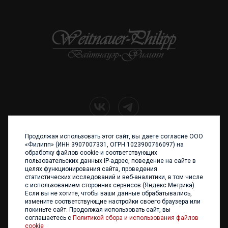
Продолжая использовать этот сайт, вы даете согласие ООО
+7 (4012) 960 898
«Филипп» (ИНН 3907007331, ОГРН 1023900766097) на
обработку файлов cookie и соответствующих
236017 Калининград,
пользовательских данных IP-адрес, поведение на сайте в
ул. Каштановая аллея, 47
целях функционирования сайта, проведения
Телефон: +7 4012 960 898,
статистических исследований и веб-аналитики, в том числе
+7 4012 960 856
с использованием сторонних сервисов (Яндекс.Метрика).
Если вы не хотите, чтобы ваши данные обрабатывались,
Написать нам
измените соответствующие настройки своего браузера или
покиньте сайт. Продолжая использовать сайт, вы
соглашаетесь с
Политикой сбора и использования файлов
cookie