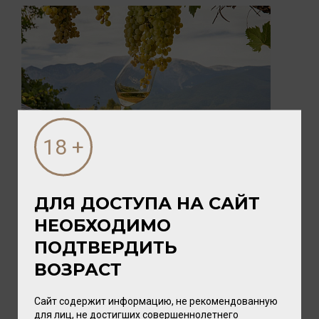
03 АВГУСТА 2026
Новые вина Tenuta Ulisse: восемь
ярких представителей Абруццо уже в
ДЛЯ ДОСТУПА НА САЙТ
Калининграде
НЕОБХОДИМО
Впервые два вина этой винодельни мы
ПОДТВЕРДИТЬ
привезли в прошлом году. Они нашли
искренний отклик у наших покупател...
ВОЗРАСТ
Сайт содержит информацию, не рекомендованную
для лиц, не достигших совершеннолетнего