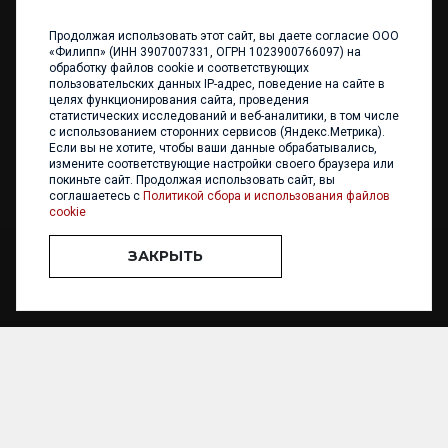
Продолжая использовать этот сайт, вы даете согласие ООО
+7 (4012) 960 898
«Филипп» (ИНН 3907007331, ОГРН 1023900766097) на
обработку файлов cookie и соответствующих
236017 Калининград,
пользовательских данных IP-адрес, поведение на сайте в
ул. Каштановая аллея, 47
целях функционирования сайта, проведения
Телефон: +7 4012 960 898,
статистических исследований и веб-аналитики, в том числе
+7 4012 960 856
с использованием сторонних сервисов (Яндекс.Метрика).
Если вы не хотите, чтобы ваши данные обрабатывались,
Написать нам
измените соответствующие настройки своего браузера или
покиньте сайт. Продолжая использовать сайт, вы
соглашаетесь с
Политикой сбора и использования файлов
cookie
ЗАКРЫТЬ
ООО «ФИЛИПП» © 2013 - 2026. Все права защищены
Разработка и
поддержка