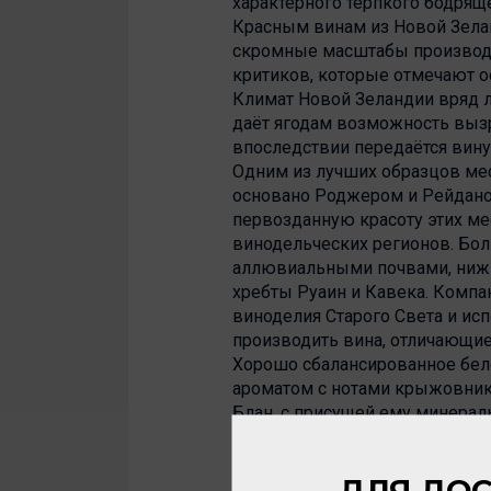
характерного терпкого бодряще
Красным винам из Новой Зелан
скромные масштабы производс
критиков, которые отмечают о
Климат Новой Зеландии вряд л
даёт ягодам возможность вызр
впоследствии передаётся вину
Одним из лучших образцов ме
основано Роджером и Рейданом
первозданную красоту этих мес
винодельческих регионов. Бол
аллювиальными почвами, нижн
хребты Руаин и Кавека. Комп
виноделия Старого Света и исп
производить вина, отличающи
Хорошо сбалансированное бел
ароматом с нотами крыжовника
Блан, с присущей ему минерал
морепродуктов и белого мяса.
Элегантное красное сухое вин
ДЛЯ ДОС
дубовой бочке, демонстрирует