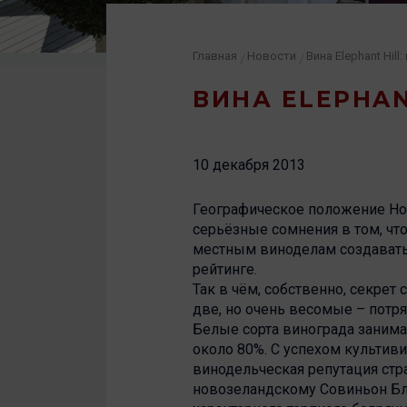
Главная
Новости
Вина Elephant Hill
/
/
ВИНА ELEPHAN
10 декабря 2013
Географическое положение Нов
серьёзные сомнения в том, что
местным виноделам создавать
рейтинге.
Так в чём, собственно, секре
две, но очень весомые – потр
Белые сорта винограда заним
около 80%. С успехом культив
винодельческая репутация стр
новозеландскому Совиньон Бла