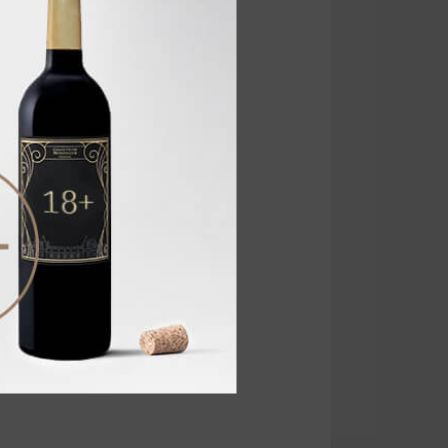
ы, дичь, домашнюю птицу на
е вино
Elephant Hill Hawke's Bay
твуются ноты ежевики, чёрной
, пасте и выдержанным сырам
ется красное сухое вино
джера Вайса – Иеронима,
то время Нюрберг являлся
ronimus 2011
года отражает
винограда - Мальбек и Мерло,
ми специй. Это вино следует