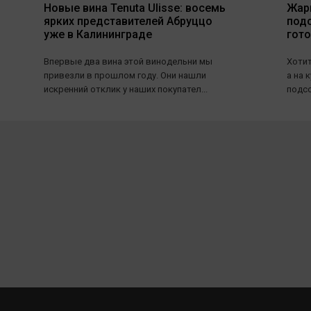
Новые вина Tenuta Ulisse: восемь
Жарь
ярких представителей Абруццо
под
уже в Калининграде
гот
Впервые два вина этой винодельни мы
Хотит
привезли в прошлом году. Они нашли
а на 
искренний отклик у наших покупател...
подсо