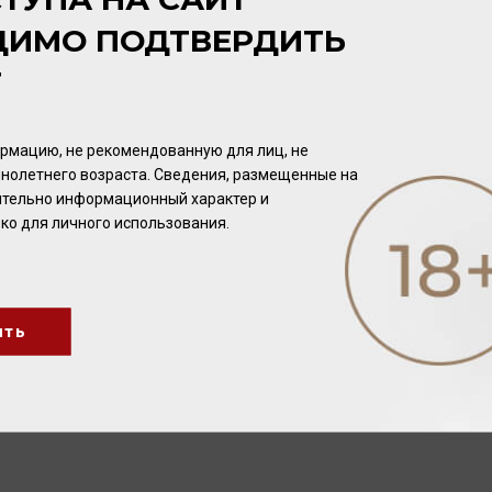
опровождения рекомендуем белое и красное мясо, паштет
ДИМО ПОДТВЕРДИТЬ
цев в новых бочках из французского дуба, красное сухо
Т
ими танинами, долгим послевкусием, в аромате явно чувс
 составит замечательную пару блюдам из дичи, баранины
рмацию, не рекомендованную для лиц, не
расной» коллекции
Elephant Hill Hawke's Bay
по праву счита
нолетнего возраста. Сведения, размещенные на
вание происходит от имени предка владельца компании Ро
чительно информационный характер и
 покровителем протестанской Реформации в XVI веке. В 
ко для личного использования.
 прогрессивного мышления.
Elephant Hill Hawke's Bay Hie
ера своего тёзки. В ассамбляж вина входят красные сорта 
ослевкусие. А аромат спелых фруктов переплетается с нота
 говядины и холодной ветчиной.
ить