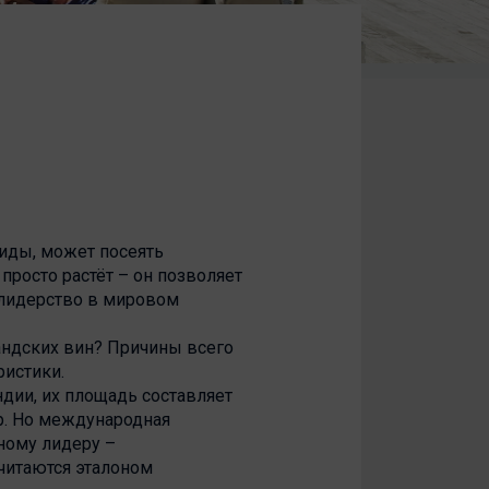
иды, может посеять
просто растёт – он позволяет
 лидерство в мировом
андских вин? Причины всего
ристики.
дии, их площадь составляет
р. Но международная
ному лидеру –
считаются эталоном