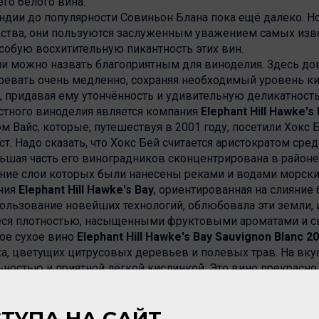
го белого вина.
дии до популярности Совиньон Блана пока ещё далеко. Но
тва, они пользуются заслуженным уважением самых изв
собую восхитительную пикантность этих вин.
и можно назвать благоприятным для виноделия. Здесь дов
евать очень медленно, сохраняя необходимый уровень ки
, придавая ему утончённость и удивительную деликатность
стного виноделия является компания
Elephant Hill Hawke's
 Вайс, которые, путешествуя в 2001 году, посетили Хокс 
т. Надо сказать, что Хокс Бей считается аристократом сре
ьшая часть его виноградников сконцентрирована в район
ие слои которых были нанесены реками и водами морски
ания
Elephant Hill Hawke's Bay
, ориентированная на слияние
ользование новейших технологий, облюбовала эти земли, и
еся плотностью, насыщенными фруктовыми ароматами и 
ое сухое вино
Elephant Hill Hawke's Bay Sauvignon Blanс 2
, цветущих цитрусовых деревьев и полевых трав. На вкус
ьностью и приятной лёгкой кислинкой. Это вино прекрасн
о
Elephant Hill Hawke's Bay Pinot Noir 2011
года, выдержанн
ТУПА НА САЙТ
 мягкие танины и широкий спектр ягодных ароматов с лёгк