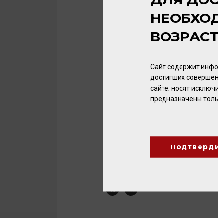
качестве гастрономического с
НЕОБХО
гриле и зрелые сыры.
Сложное, выдержанное 12 меся
ВОЗРАС
Syrah 2012
года обладает мягк
смородины и специй. Это вино
твёрдых сортов.
Сайт содержит инфо
Но настоящей жемчужиной «к
достигших совершен
Hieronimus 2011
года. Его наз
сайте, носят исклю
который был мэром Нюрберга и
предназначены толь
центром немецкой культуры и
лучшие качества яркого характ
что даёт длительное богатое п
подавать с ростбифом, рагу из
Подтверд