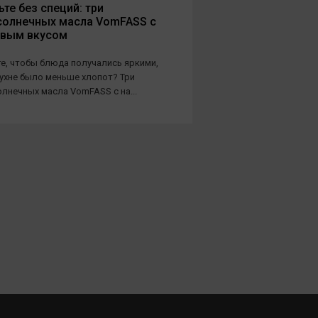
те без специй: три
солнечных масла VomFASS с
овым вкусом
е, чтобы блюда получались яркими,
кухне было меньше хлопот? Три
лнечных масла VomFASS с на...