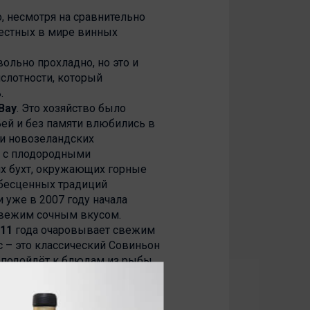
, несмотря на сравнительно
естных в мире винных
ольно прохладно, но это и
слотности, который
.
 Bay
. Это хозяйство было
Бей и без памяти влюбились в
ди новозеландских
е с плодородными
х бухт, окружающих горные
 бесценных традиций
 уже в 2007 году начала
свежим сочным вкусом.
011
года очаровывает свежим
 – это классический Совиньон
о подойдёт к блюдам из рыбы,
ое в течение 10 месяцев в
им оттенком специй. В