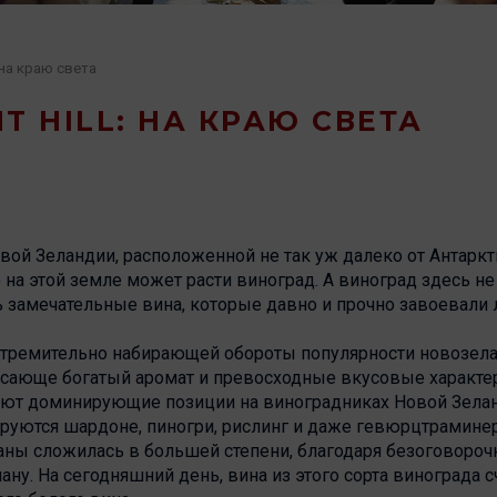
: на краю света
T HILL: НА КРАЮ СВЕТА
ой Зеландии, расположенной не так уж далеко от Антаркт
 на этой земле может расти виноград. А виноград здесь не 
 замечательные вина, которые давно и прочно завоевали
т стремительно набирающей обороты популярности новозел
ясающе богатый аромат и превосходные вкусовые характе
ают доминирующие позиции на виноградниках Новой Зелан
ируются шардоне, пиногри, рислинг и даже гевюрцтрамине
аны сложилась в большей степени, благодаря безоговороч
ну. На сегодняшний день, вина из этого сорта винограда 