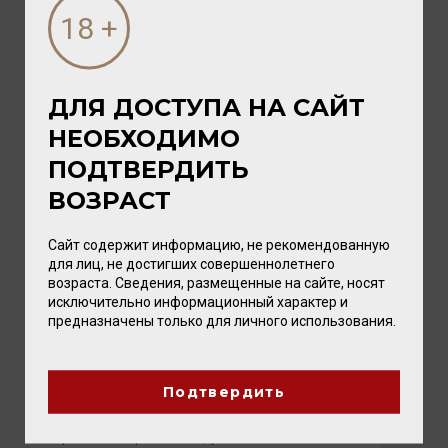
ДЛЯ ДОСТУПА НА САЙТ
НЕОБХОДИМО
ПОДТВЕРДИТЬ
ВОЗРАСТ
Сайт содержит информацию, не рекомендованную
для лиц, не достигших совершеннолетнего
возраста. Сведения, размещенные на сайте, носят
исключительно информационный характер и
03 АВГУСТА 2026
предназначены только для личного использования.
Новые вина Tenuta Ulisse: восемь
ярких представителей Абруццо уже в
Калининграде
Подтвердить
Впервые два вина этой винодельни мы
привезли в прошлом году. Они нашли