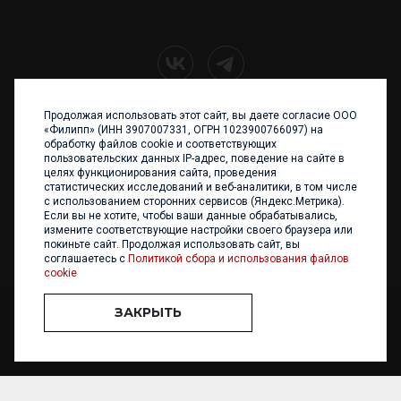
Продолжая использовать этот сайт, вы даете согласие ООО
+7 (4012) 960 898
«Филипп» (ИНН 3907007331, ОГРН 1023900766097) на
обработку файлов cookie и соответствующих
236017 Калининград,
пользовательских данных IP-адрес, поведение на сайте в
ул. Каштановая аллея, 47
целях функционирования сайта, проведения
Телефон: +7 4012 960 898,
статистических исследований и веб-аналитики, в том числе
+7 4012 960 856
с использованием сторонних сервисов (Яндекс.Метрика).
Если вы не хотите, чтобы ваши данные обрабатывались,
Написать нам
измените соответствующие настройки своего браузера или
покиньте сайт. Продолжая использовать сайт, вы
соглашаетесь с
Политикой сбора и использования файлов
cookie
ЗАКРЫТЬ
ООО «ФИЛИПП» © 2013 - 2026. Все права защищены
Разработка и
поддержка