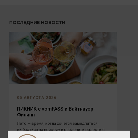
ПОСЛЕДНИЕ НОВОСТИ
05 АВГУСТА 2026
ПИКНИК с vomFASS и Вайтнауэр-
Филипп
Лето — время, когда хочется замедлиться,
выбраться на природу и разделить радость с
близкими. А чтобы это...