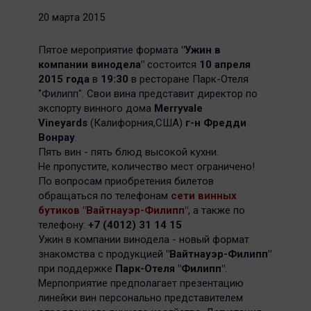
20 марта 2015
Пятое мероприятие формата
"Ужин в
компании винодела"
состоится
10 апреля
2015 года
в
19:30
в ресторане Парк-Отеля
"Филипп". Свои вина представит директор по
экспорту винного дома
Merryvale
Vineyards
(Калифорния,США)
г-н Фредди
Вонрау
.
Пять вин - пять блюд высокой кухни.
Не пропустите, количество мест ограничено!
По вопросам приобретения билетов
обращаться по телефонам
сети винных
бутиков "Вайтнауэр-Филипп"
, а также по
телефону:
+7 (4012) 31 14 15
Ужин в компании винодела - новый формат
знакомства с продукцией
"Вайтнауэр-Филипп"
при поддержке
Парк-Отеля "Филипп"
.
Мерпоприятие предполагает презентацию
линейки вин персонально представителем