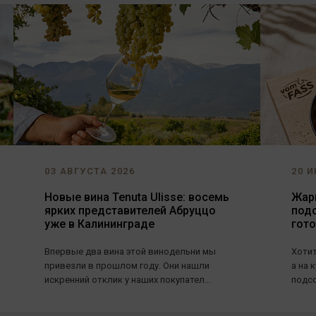
03 АВГУСТА 2026
20 И
Новые вина Tenuta Ulisse: восемь
Жарь
ярких представителей Абруццо
под
уже в Калининграде
гот
Впервые два вина этой винодельни мы
Хотит
привезли в прошлом году. Они нашли
а на 
искренний отклик у наших покупател...
подсо