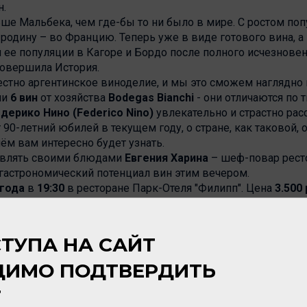
н.
е Мальбека, чем где-бы то ни было в мире. С ростом попу
родину – во Францию. Теперь уже в виде готового вина, а н
 ее популяции в Кагоре и Бордо после полного исчезнове
совершила История.
стно аргентинское виноделие, и мы это сможем наглядно 
ии
6 вин
от хозяйства
Bodegas Bianchi
- они отличаются по т
дерико Нино (Federico Nino)
увлекательно и страстно рас
 90-летний юбилей в текущем году, о стране, как таковой,
чём вам интересно будет узнать.
дивлять своими блюдами
Евгения Харина
– шеф-повар ресто
гастрономический потенциал вин этим вечером.
 года
в
19:30
в ресторане Парк-Отеля "Филипп". Цена
3.500
кидка
на проживание
в отеле.
летов обращаться по телефонам
сети винных бутиков "Ва
ТУПА НА САЙТ
собый формат знакомства с продукцией "Вайтнауэр-Филип
ДИМО ПОДТВЕРДИТЬ
олагает презентацию линейки вин персонально представит
Т
ителя. Дегустация сопровождается гастрономическими из