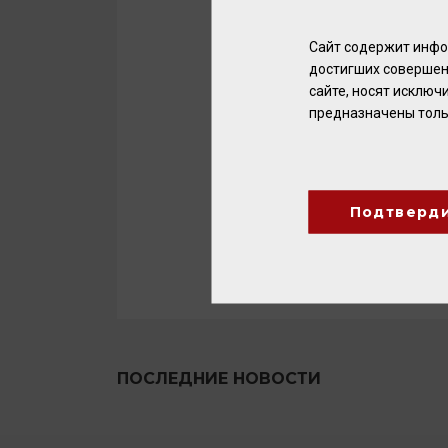
разработанными под конкретн
Официальный сайт Парк-Отеля
Официальный сайт компании-па
Сайт содержит инфо
достигших совершен
сайте, носят исклю
предназначены толь
Подтверд
ПОСЛЕДНИЕ НОВОСТИ