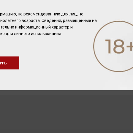
ые вина шеф-поваром ресторана Парк-Отеля "Филипп".
 "Филипп":
http://www.parkhotel-philipp.ru/
ртнера Bodegas Bianchi:
http://www.casabianchi.com.ar/
рмацию, не рекомендованную для лиц, не
нолетнего возраста. Сведения, размещенные на
чительно информационный характер и
ко для личного использования.
ить