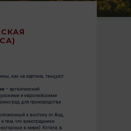
НСКАЯ
СА)
ины, как на картине, танцуют
ек
– аргентинский
нцузскими и европейскими
виноград для производства
оложенный к востоку от Анд,
 и тем, что виноградники
огорные в мире). Кстати, в