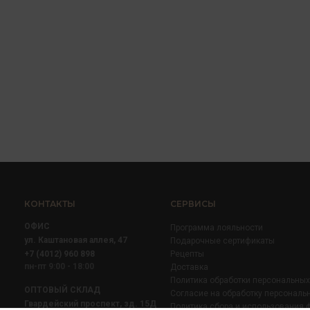
КОНТАКТЫ
СЕРВИСЫ
ОФИС
Программа лояльности
ул. Каштановая аллея, 47
Подарочные сертификаты
+7 (4012) 960 898
Рецепты
пн-пт 9:00 - 18:00
Доставка
Политика обработки персональны
ОПТОВЫЙ СКЛАД
Согласие на обработку персональ
Гвардейский проспект, зд. 15Д
Политика сбора и использования 