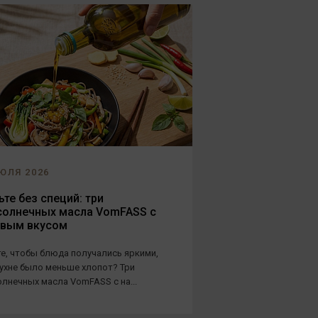
ЮЛЯ 2026
те без специй: три
солнечных масла VomFASS с
овым вкусом
е, чтобы блюда получались яркими,
кухне было меньше хлопот? Три
лнечных масла VomFASS с на...