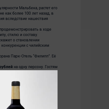
лярности Мальбека, растет его
е как более 100 лет назад, в
ния вследствие нашествия
продемонстрировать в ходе
ипу, стилю и составу.
скажет о становлении
 о конкуренции с чилийским
рана Парк-Отель “Филипп”. Её
 рублей
на одну персону. Гостям
йтнауэр-Филипп"
, а также по
п" при поддержке Парк-Отеля
елем определенного винного
ысками, специально