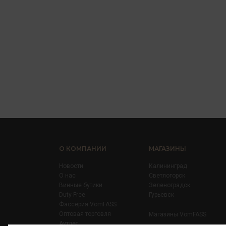
О КОМПАНИИ
МАГАЗИНЫ
Новости
Калининград
О нас
Светлогорск
Винные бутики
Зеленоградск
Duty Free
Гурьевск
Фассерия VomFASS
Оптовая торговля
Магазины VomFASS
Аутлет