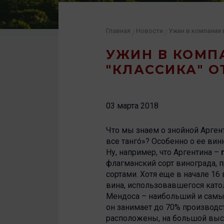
Главная
Новости
/
/
УЖИН В КОМП
"КЛАССИКА" О
03 марта 2018
Что мы знаем о знойной Аргент
все тангó»? Особенно о ее ви
Ну, например, что Аргентина –
флагманский сорт винограда, 
сортами. Хотя еще в начале 1
вина, использовавшегося кат
Мендоса – наибольший и самый
он занимает до 70% производст
расположены, на большой высо