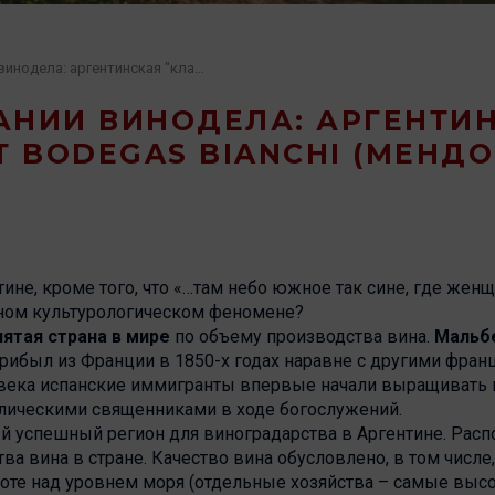
Ужин в компании винодела: аргентинская "классика" от Bodegas Bianchi (Мендоса)
АНИИ ВИНОДЕЛА: АРГЕНТИ
Т BODEGAS BIANCHI (МЕНДО
ине, кроме того, что «…там небо южное так сине, где женщ
нном культурологическом феномене?
пятая страна в мире
по объему производства вина.
Мальб
прибыл из Франции в 1850-х годах наравне с другими фра
6 века испанские иммигранты впервые начали выращивать 
олическими священниками в ходе богослужений.
 успешный регион для виноградарства в Аргентине. Расп
ва вина в стране. Качество вина обусловлено, в том числе,
те над уровнем моря (отдельные хозяйства – самые высок