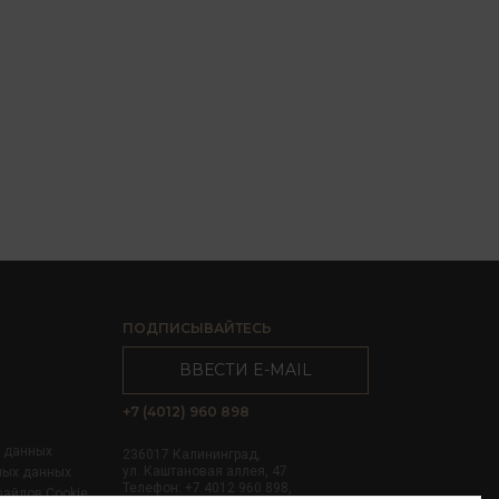
ПОДПИСЫВАЙТЕСЬ
ВВЕСТИ E-MAIL
+7 (4012) 960 898
х данных
236017 Калининград,
ул. Каштановая аллея, 47
ных данных
Телефон: +7 4012 960 898,
файлов Cookie