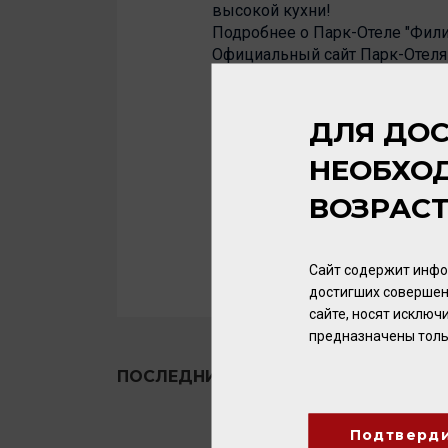
высокой кухни!
Подробнее о Парк-Отеле "Фили
Официальный сайт Парк-Отеля
Официальный сайт винного дом
ДЛЯ ДОС
НЕОБХО
ВОЗРАС
Сайт содержит инфо
достигших совершен
сайте, носят исклю
предназначены толь
ПОСЛЕДНИЕ НОВОСТИ
Подтверд