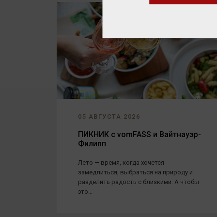
05 АВГУСТА 2026
ПИКНИК с vomFASS и Вайтнауэр-
Филипп
Лето — время, когда хочется
замедлиться, выбраться на природу и
разделить радость с близкими. А чтобы
это...