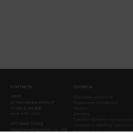
КОНТАКТЫ
СЕРВИСЫ
ОФИС
Программа лояльности
ул. Каштановая аллея, 47
Подарочные сертификаты
+7 (4012) 960 898
Рецепты
пн-пт 9:00 - 18:00
Доставка
Политика обработки персональны
ОПТОВЫЙ СКЛАД
Согласие на обработку персональ
Гвардейский проспект, зд. 15Д
Политика сбора и использования 