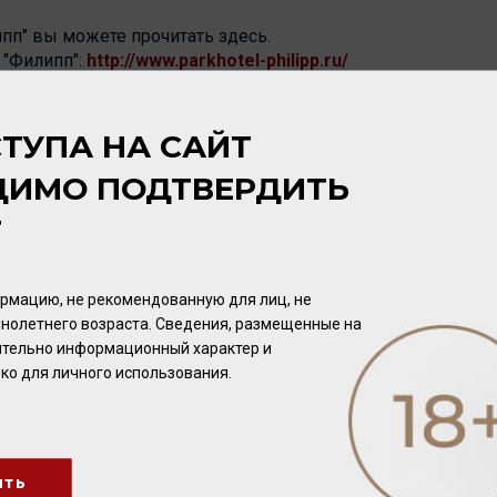
пп" вы можете прочитать здесь.
 "Филипп":
http://www.parkhotel-philipp.ru/
а Dreissigacker:
http://www.dreissigacker-wein.de/
ТУПА НА САЙТ
ДИМО ПОДТВЕРДИТЬ
Т
рмацию, не рекомендованную для лиц, не
нолетнего возраста. Сведения, размещенные на
чительно информационный характер и
ко для личного использования.
ить