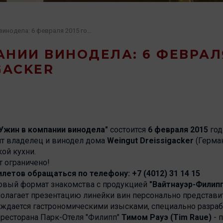
Ужин в компании винодела: 6 февраля 2015 года - вина Dreissigacker
НИИ ВИНОДЕЛА: 6 ФЕВРАЛЯ
GACKER
Ужин в компании винодела"
состоится
6 февраля 2015
год
ит владелец и винодел дома
Weingut
Dreissigacker
(Герман
ой кухни.
т ограничено!
летов обращаться по телефону: +7 (4012) 31 14 15
новый формат знакомства с продукцией
"Вайтнауэр-Филип
полагает презентацию линейки вин персонально представ
вождается гастрономическими изысками, специально разр
ресторана Парк-Отеля "Филипп"
Тимом Рауэ (Tim Raue)
- 