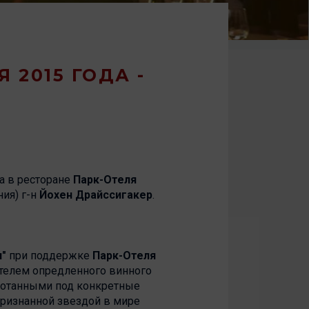
 2015 ГОДА -
а в ресторане
Парк-Отеля
ия) г-н
Йохен Драйссигакер
.
п"
при поддержке
Парк-Отеля
ителем опредленного винного
аботанными под конкретные
признанной звездой в мире