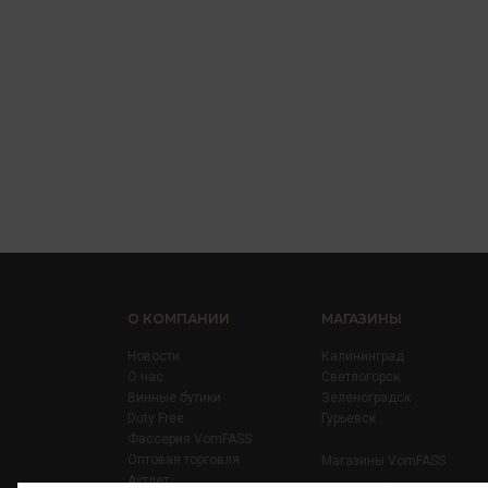
О КОМПАНИИ
МАГАЗИНЫ
Новости
Калининград
О нас
Светлогорск
Винные бутики
Зеленоградск
Duty Free
Гурьевск
Фассерия VomFASS
Оптовая торговля
Магазины VomFASS
Аутлет