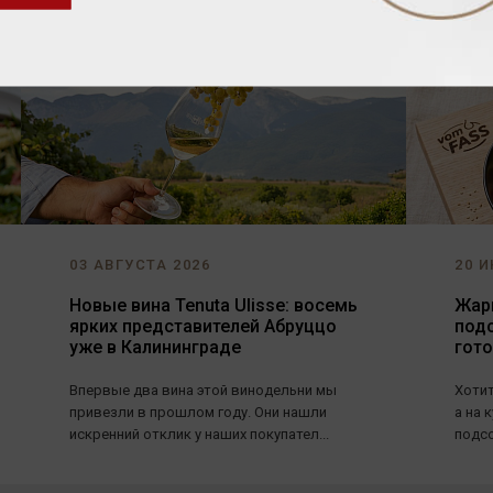
03 АВГУСТА 2026
20 И
Новые вина Tenuta Ulisse: восемь
Жарь
ярких представителей Абруццо
под
уже в Калининграде
гот
Впервые два вина этой винодельни мы
Хотит
привезли в прошлом году. Они нашли
а на 
искренний отклик у наших покупател...
подсо