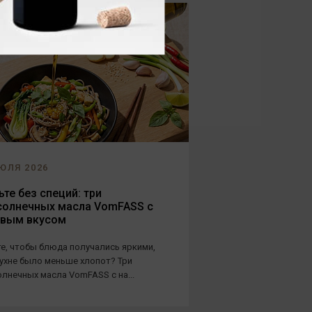
ЮЛЯ 2026
те без специй: три
солнечных масла VomFASS с
овым вкусом
е, чтобы блюда получались яркими,
кухне было меньше хлопот? Три
лнечных масла VomFASS с на...