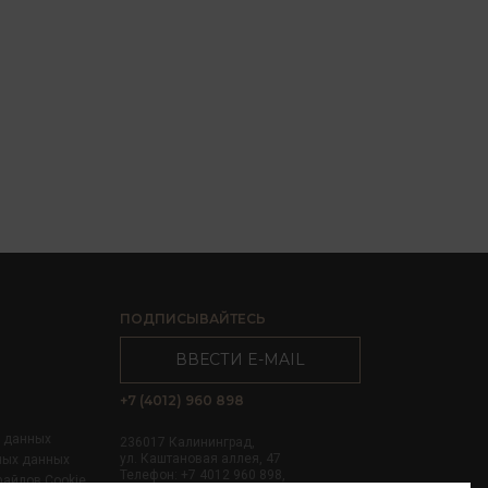
ПОДПИСЫВАЙТЕСЬ
ВВЕСТИ E-MAIL
+7 (4012) 960 898
х данных
236017 Калининград,
ул. Каштановая аллея, 47
ных данных
Телефон: +7 4012 960 898,
файлов Cookie