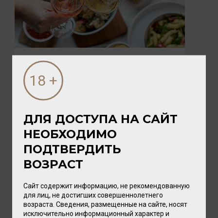
05 АВГУСТА 2026
ПИКНИК с vomFASS и Вайтнауэр-
Филипп
Лето — время, когда хочется замедлиться,
ДЛЯ ДОСТУПА НА САЙТ
выбраться на природу и разделить радость с
близкими. А чтобы это...
НЕОБХОДИМО
ПОДТВЕРДИТЬ
ВОЗРАСТ
Сайт содержит информацию, не рекомендованную
для лиц, не достигших совершеннолетнего
возраста. Сведения, размещенные на сайте, носят
исключительно информационный характер и