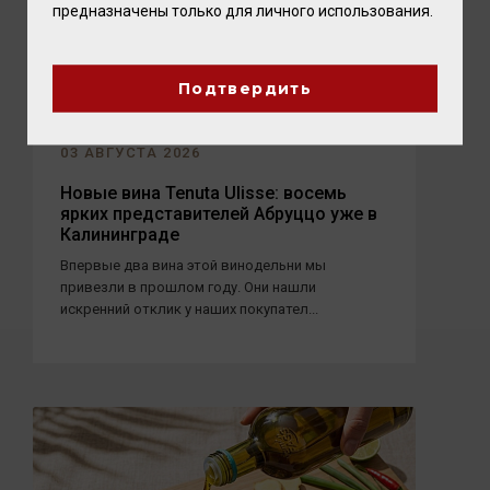
предназначены только для личного использования.
Подтвердить
03 АВГУСТА 2026
Новые вина Tenuta Ulisse: восемь
ярких представителей Абруццо уже в
Калининграде
Впервые два вина этой винодельни мы
привезли в прошлом году. Они нашли
искренний отклик у наших покупател...