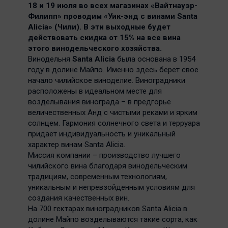
18 и 19 июля во всех магазинах «Вайтнауэр-
Филипп» проводим «Уик-энд с винами Santa
Alicia» (Чили). В эти выходные будет
действовать скидка от 15% на все вина
этого винодельческого хозяйства.
Винодельня
Santa Alicia
была основана в 1954
году в долине Майпо. Именно здесь берет свое
начало чилийское виноделие. Виноградники
расположены в идеальном месте для
возделывания винограда – в предгорье
величественных Анд с чистыми реками и ярким
солнцем. Гармония солнечного света и терруара
придает индивидуальность и уникальный
характер винам Santa Alicia.
Миссия компании – производство лучшего
чилийского вина благодаря винодельческим
традициям, современным технологиям,
уникальным и непревзойденным условиям для
создания качественных вин.
На 700 гектарах виноградников Santa Alicia в
долине Майпо возделываются такие сорта, как