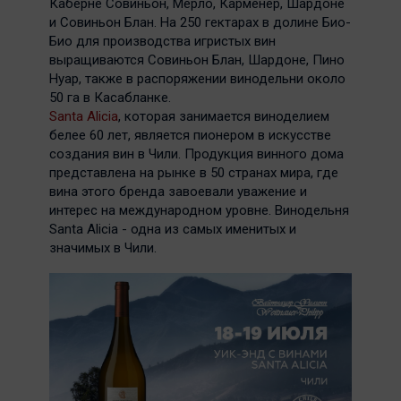
Каберне Совиньон, Мерло, Карменер, Шардоне
и Совиньон Блан. На 250 гектарах в долине Био-
Био для производства игристых вин
выращиваются Совиньон Блан, Шардоне, Пино
Нуар, также в распоряжении винодельни около
50 га в Касабланке.
Santa Alicia
, которая занимается виноделием
белее 60 лет, является пионером в искусстве
создания вин в Чили. Продукция винного дома
представлена на рынке в 50 странах мира, где
вина этого бренда завоевали уважение и
интерес на международном уровне. Винодельня
Santa Alicia - одна из самых именитых и
значимых в Чили.