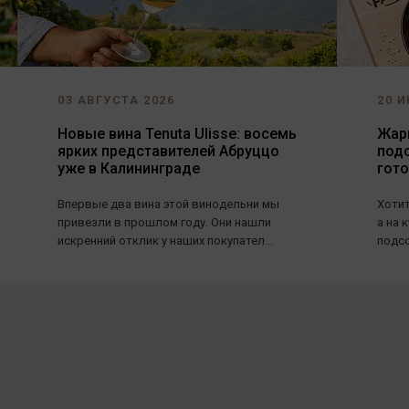
03 АВГУСТА 2026
20 И
Новые вина Tenuta Ulisse: восемь
Жарь
ярких представителей Абруццо
под
уже в Калининграде
гот
Впервые два вина этой винодельни мы
Хотит
привезли в прошлом году. Они нашли
а на 
искренний отклик у наших покупател...
подсо