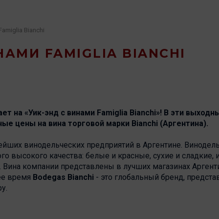
amiglia Bianchi
НАМИ FAMIGLIA BIANCHI
т на «Уик-энд с винами Famiglia Bianchi»! В эти выходн
ые цены на вина торговой марки Bianchi (Аргентина).
рейших винодельческих предприятий в Аргентине. Винодел
го высокого качества: белые и красные, сухие и сладкие,
а. Вина компании представлены в лучших магазинах Арге
ее время
Bodegas Bianchi
- это глобальный бренд, предст
у.