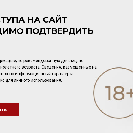
ТУПА НА САЙТ
ДИМО ПОДТВЕРДИТЬ
anchi
Т
ое и не слишком сладкое. Очень освежающее вино, пью ег
рмацию, не рекомендованную для лиц, не
нолетнего возраста. Сведения, размещенные на
ное сочетание фруктовых и цветочных нот!», «сладкое, иг
чительно информационный характер и
ко для личного использования.
ада Мальбек. Одно из лучших, которое я когда-либо пробо
екомендую!»
 из аргентинского Мальбека. Вкус шоколада и ягод. Спло
ить
нских вин в эти выходные в «Вайтнауэр-Филипп»!