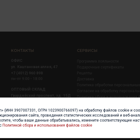
КОНТАКТЫ
СЕРВИСЫ
ОФИС
Программа лояльности
ул. Каштановая аллея, 47
Подарочные сертификаты
+7 (4012) 960 898
Рецепты
пн-пт 9:00 - 18:00
Доставка
Политика обработки персональны
ОПТОВЫЙ СКЛАД
Согласие на обработку персональ
Гвардейский проспект, зд. 15Д
Политика сбора и использования 
+7 (4012) 52 02 51
+7 (921) 710 02 51
п» (ИНН 3907007331, ОГРН 1023900766097) на обработку файлов cookie и со
пн-пт 8:00 - 17:00
нкционирования сайта, проведения статистических исследований и веб-анали
хотите, чтобы ваши данные обрабатывались, измените соответствующие нас
 с
Политикой сбора и использования файлов cookie