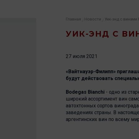
Главная
Новости
Уик-энд с винами F
/
/
УИК-ЭНД С ВИ
27 июля 2021
«Вайтнауэр-Филипп» приглашае
будут действовать специальн
Bodegas Bianchi
- одно из ста
широкий ассортимент вин само
автохтонных сортов виноград
заведениях страны. В настоящ
аргентинских вин по всему мир