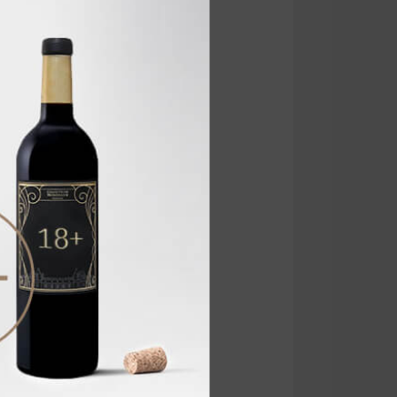
о круглый год!»
ристое, вкусное», «отличное
вал. Насыщенный вкус, яркий
шное удовольствие!»