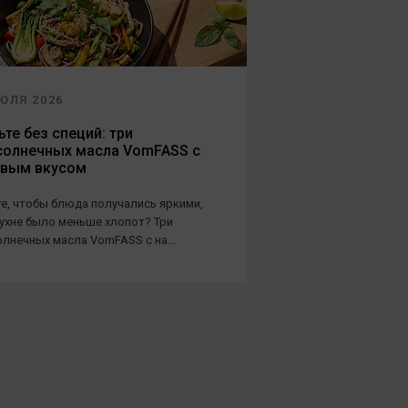
ЮЛЯ 2026
те без специй: три
солнечных масла VomFASS с
овым вкусом
е, чтобы блюда получались яркими,
кухне было меньше хлопот? Три
лнечных масла VomFASS с на...