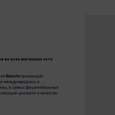
ые во всех магазинах сети
ьня
Bianchi
производит
 из международных и
нтины, в самых фешенебельных
авляющий ценности и качество