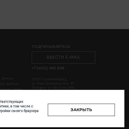
ПОДПИСЫВАЙТЕСЬ
ВВЕСТИ E-MAIL
+7 (4012) 960 898
х данных
236017 Калининград,
ул. Каштановая аллея, 47
ных данных
Телефон: +7 4012 960 898,
файлов Cookie
+7 4012 960 856
ответствующих
Написать нам
тики, в том числе с
ЗАКРЫТЬ
тройки своего браузера