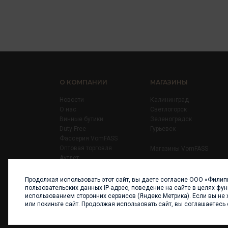
О КОМПАНИИ
МАГАЗИНЫ
Новости
Калининград
О нас
Светлогорск
Винные бутики
Зеленоградск
Duty Free
Гурьевск
Фассерия VomFASS
Оптовая торговля
Магазины VomFASS
Аутлет
Правила
Карьера
Продолжая использовать этот сайт, вы даете согласие ООО «Филип
Контакты
пользовательских данных IP-адрес, поведение на сайте в целях фу
использованием сторонних сервисов (Яндекс.Метрика). Если вы не 
или покиньте сайт. Продолжая использовать сайт, вы соглашаетесь