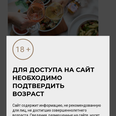
05 АВГУСТА 2026
ПИКНИК с vomFASS и Вайтнауэр-
Филипп
ДЛЯ ДОСТУПА НА САЙТ
Лето — время, когда хочется замедлиться,
НЕОБХОДИМО
выбраться на природу и разделить радость с
близкими. А чтобы это...
ПОДТВЕРДИТЬ
ВОЗРАСТ
Сайт содержит информацию, не рекомендованную
для лиц, не достигших совершеннолетнего
возраста. Сведения, размещенные на сайте, носят