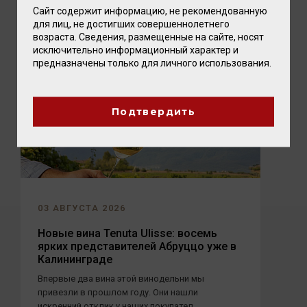
Сайт содержит информацию, не рекомендованную
для лиц, не достигших совершеннолетнего
возраста. Сведения, размещенные на сайте, носят
исключительно информационный характер и
предназначены только для личного использования.
Подтвердить
03 АВГУСТА 2026
Новые вина Tenuta Ulisse: восемь
ярких представителей Абруццо уже в
Калининграде
Впервые два вина этой винодельни мы
привезли в прошлом году. Они нашли
искренний отклик у наших покупател...