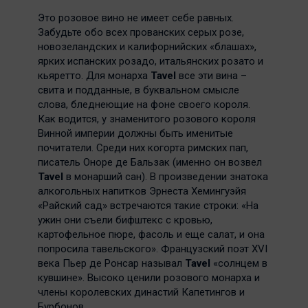
Это розовое вино не имеет себе равных.
Забудьте обо всех прованских серых розе,
новозеландских и калифорнийских «блашах»,
ярких испанских розадо, итальянских розато и
кьяретто. Для монарха
Tavel
все эти вина –
свита и подданные, в буквальном смысле
слова, бледнеющие на фоне своего короля.
Как водится, у знаменитого розового короля
Винной империи должны быть именитые
почитатели. Среди них когорта римских пап,
писатель Оноре де Бальзак (именно он возвел
Tavel
в монарший сан). В произведении знатока
алкогольных напитков Эрнеста Хемингуэйя
«Райский сад» встречаются такие строки: «На
ужин они съели бифштекс с кровью,
картофельное пюре, фасоль и еще салат, и она
попросила тавельского». Французский поэт XVI
века Пьер де Ронсар называл
Tavel
«солнцем в
кувшине». Высоко ценили розового монарха и
члены королевских династий Капетингов и
Бурбонов.