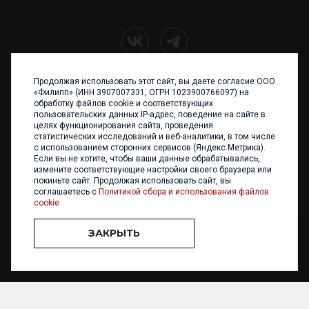
Продолжая использовать этот сайт, вы даете согласие ООО
+7 (4012) 960 898
«Филипп» (ИНН 3907007331, ОГРН 1023900766097) на
обработку файлов cookie и соответствующих
236017 Калининград,
пользовательских данных IP-адрес, поведение на сайте в
ул. Каштановая аллея, 47
целях функционирования сайта, проведения
Телефон: +7 4012 960 898,
статистических исследований и веб-аналитики, в том числе
+7 4012 960 856
с использованием сторонних сервисов (Яндекс.Метрика).
Если вы не хотите, чтобы ваши данные обрабатывались,
Написать нам
измените соответствующие настройки своего браузера или
покиньте сайт. Продолжая использовать сайт, вы
соглашаетесь с
Политикой сбора и использования файлов
cookie
ЗАКРЫТЬ
ООО «ФИЛИПП» © 2013 - 2026. Все права защищены
Разработка и
поддержка