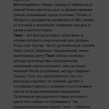
Виноградники к северо-западу от Авиньона, в
южной Роне известны еще со времен древних
греков, основавших здесь колонию. Позже, в
XIII веке в документах упоминается Villa Tavellis,
от которой и произошло название городка, а
затем и местного вина.
Tavel
– это всегда розовое сухое вино, в
основе которого классический для Долины
Роны сорт Гренаш. Часто дополненный сортами
Сира, Сенсо, Кариньян. Насыщенному темно-
малиновому цвету
Tavel
обязан особому
методу производства с медицинским
названием «кровопускание», или, на языке
жителей Пятой республики, методу «Saignee»
(Сенье). Суть его заключается в том, что
виноград отделяют от гребней, дробят и
отправляют вместе с кожицей и косточками в
чан на непродолжительную мацерацию.
Полученный насыщенного темно-розового
цвета сок сливают и сбраживают. Так
рождается розовый король Tavel – глубокое,