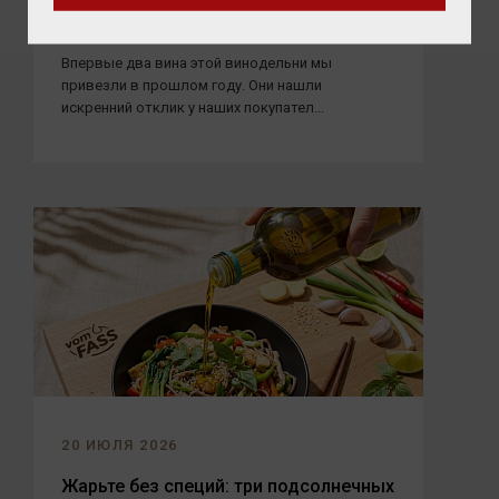
ярких представителей Абруццо уже в
Калининграде
Впервые два вина этой винодельни мы
привезли в прошлом году. Они нашли
искренний отклик у наших покупател...
20 ИЮЛЯ 2026
Жарьте без специй: три подсолнечных