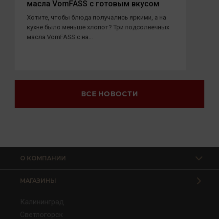
масла VomFASS с готовым вкусом
Хотите, чтобы блюда получались яркими, а на
кухне было меньше хлопот? Три подсолнечных
масла VomFASS с на...
ВСЕ НОВОСТИ
О КОМПАНИИ
МАГАЗИНЫ
Калининград
Светлогорск