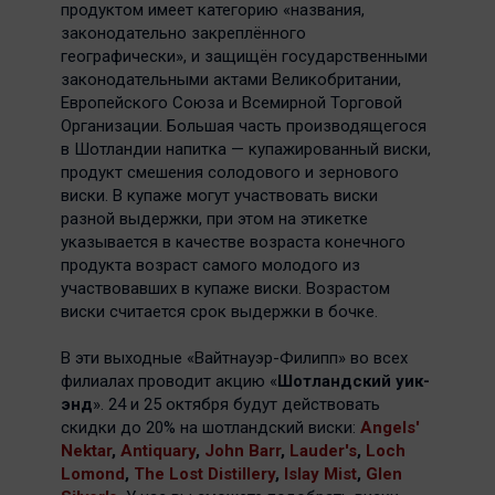
продуктом имеет категорию «названия,
законодательно закреплённого
географически», и защищён государственными
законодательными актами Великобритании,
Европейского Союза и Всемирной Торговой
Организации. Большая часть производящегося
в Шотландии напитка — купажированный виски,
продукт смешения солодового и зернового
виски. В купаже могут участвовать виски
разной выдержки, при этом на этикетке
указывается в качестве возраста конечного
продукта возраст самого молодого из
участвовавших в купаже виски. Возрастом
виски считается срок выдержки в бочке.
В эти выходные «Вайтнауэр-Филипп» во всех
филиалах проводит акцию «
Шотландский уик-
энд
». 24 и 25 октября будут действовать
скидки до 20% на шотландский виски:
Angels'
Nektar
,
Antiquary
,
John Barr
,
Lauder's
,
Loch
Lomond
,
The Lost Distillery
,
Islay Mist
,
Glen