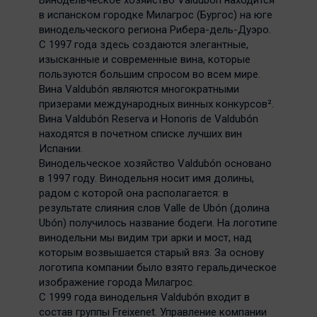
Винодельческое хозяйство Valdubón находится
в испанском городке Милагрос (Бургос) на юге
винодельческого региона Рибера-дель-Дуэро.
С 1997 года здесь создаются элегантные,
изысканные и современные вина, которые
пользуются большим спросом во всем мире.
Вина Valdubón являются многократными
призерами международных винных конкурсов².
Вина Valdubón Reserva и Honoris de Valdubón
находятся в почетном списке лучших вин
Испании.
Винодельческое хозяйство Valdubón основано
в 1997 году. Винодельня носит имя долины,
радом с которой она располагается: в
результате слияния слов Valle de Ubón (долина
Ubón) получилось название бодеги. На логотипе
винодельни мы видим три арки и мост, над
которым возвышается старый вяз. За основу
логотипа компании было взято геральдическое
изображение города Милагрос.
С 1999 года винодельня Valdubón входит в
состав группы Freixenet. Управление компании