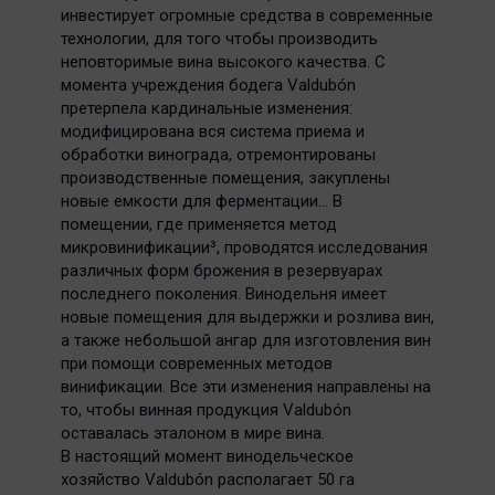
инвестирует огромные средства в современные
технологии, для того чтобы производить
неповторимые вина высокого качества. С
момента учреждения бодега Valdubón
претерпела кардинальные изменения:
модифицирована вся система приема и
обработки винограда, отремонтированы
производственные помещения, закуплены
новые емкости для ферментации… В
помещении, где применяется метод
микровинификации³, проводятся исследования
различных форм брожения в резервуарах
последнего поколения. Винодельня имеет
новые помещения для выдержки и розлива вин,
а также небольшой ангар для изготовления вин
при помощи современных методов
винификации. Все эти изменения направлены на
то, чтобы винная продукция Valdubón
оставалась эталоном в мире вина.
В настоящий момент винодельческое
хозяйство Valdubón располагает 50 га