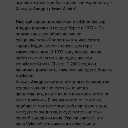
высокого качества благодаря своему энологу –
Хавьеру Аладро (Javier Aladro).
Главный винодел хозяйства Valdubón Хавьер
Аладро родился в городе Херес в 1972 г. Он
получил высшее образование по
специальности «Энология» в университете
города Кадис, имеет степень доктора
химических наук. В 1997 году Хавьер начал
работать энологом в винодельческом
хозяйстве Croft и El Jaro. С 2003 года он
занимает должность главного винодела бодеги
Valdubón.
Хавьер Аладро считает, что для производства
хорошего вина энологу нужно четко
представлять, какое вино в конечном итоге он
хочет получить. В зависимости от этого он
подбирает соответствующий сорт винограда,
метод производства, продолжительность и
способ выдержки вина. Хавьер считает, что
вина Valdubón отличаются свежестью и