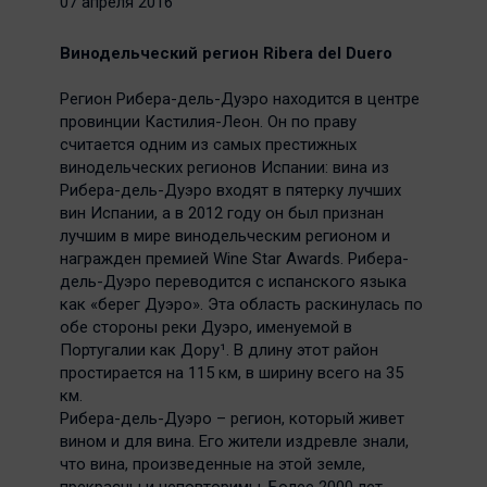
07 апреля 2016
Винодельческий регион Ribera del Duero
Регион Рибера-дель-Дуэро находится в центре
провинции Кастилия-Леон. Он по праву
считается одним из самых престижных
винодельческих регионов Испании: вина из
Рибера-дель-Дуэро входят в пятерку лучших
вин Испании, а в 2012 году он был признан
лучшим в мире винодельческим регионом и
награжден премией Wine Star Awards. Рибера-
дель-Дуэро переводится с испанского языка
как «берег Дуэро». Эта область раскинулась по
обе стороны реки Дуэро, именуемой в
Португалии как Дору¹. В длину этот район
простирается на 115 км, в ширину всего на 35
км.
Рибера-дель-Дуэро – регион, который живет
вином и для вина. Его жители издревле знали,
что вина, произведенные на этой земле,