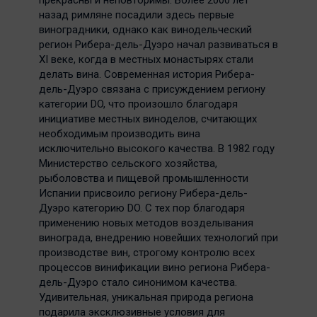
прекрасны и неповторимы. Более 2000 лет
назад римляне посадили здесь первые
виноградники, однако как винодельческий
регион Рибера-дель-Дуэро начал развиваться в
XI веке, когда в местных монастырях стали
делать вина. Современная история Рибера-
дель-Дуэро связана с присуждением региону
категории DO, что произошло благодаря
инициативе местных виноделов, считающих
необходимым производить вина
исключительно высокого качества. В 1982 году
Министерство сельского хозяйства,
рыболовства и пищевой промышленности
Испании присвоило региону Рибера-дель-
Дуэро категорию DO. С тех пор благодаря
применению новых методов возделывания
винограда, внедрению новейших технологий при
производстве вин, строгому контролю всех
процессов винификации вино региона Рибера-
дель-Дуэро стало синонимом качества.
Удивительная, уникальная природа региона
подарила эксклюзивные условия для