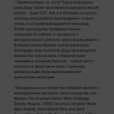
¹ Примечательно то, что в Португалии вдоль
реки Дору также простирается винодельческий
регион - Дору DOC. Как и в Испании, на крутых
склонах реки разбиты виноградники, только
почва, в которой выращивается виноград,
более однородная, преимущественно
сланцевая. В отличие от испанского
винодельческого региона здесь выращивается
большое разнообразие сортов винограда,
благодаря чему в регионе Дору производится
множество сортов вина с бархатистыми
танинами и сложным букетом – в вине могут
сочетаться фруктовые ноты с пряными,
минеральными, бальзамическими или
дымчатыми нюансами.
² Винодельческое хозяйство Valdubón является
многократным призером таких конкурсов, как
Mundus Vini, Premium Select Wine Challenge,
Zarcillo Awards, CINVE, Bacchus, Decanter World
Wine Awards, International Wine and Spirit