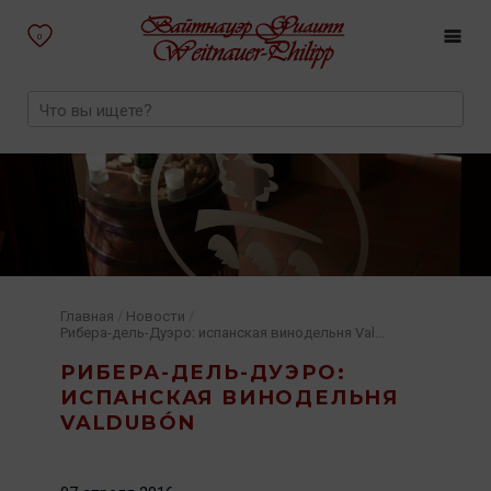
0
/
/
Главная
Новости
Рибера-дель-Дуэро: испанская винодельня Valdubón
РИБЕРА-ДЕЛЬ-ДУЭРО:
ИСПАНСКАЯ ВИНОДЕЛЬНЯ
VALDUBÓN