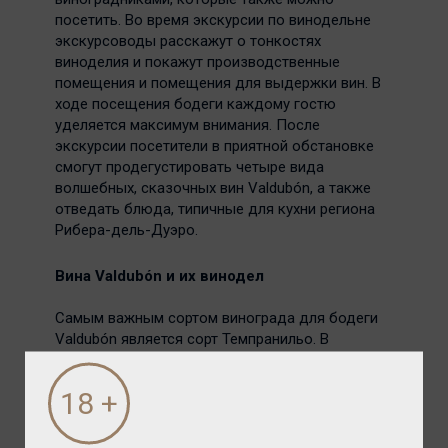
посетить. Во время экскурсии по винодельне
экскурсоводы расскажут о тонкостях
виноделия и покажут производственные
помещения и помещения для выдержки вин. В
ходе посещения бодеги каждому гостю
уделяется максимум внимания. После
экскурсии посетители в приятной обстановке
смогут продегустировать четыре вида
волшебных, сказочных вин Valdubón, а также
отведать блюда, типичные для кухни региона
Рибера-дель-Дуэро.
Вина Valdubón и их винодел
Самым важным сортом винограда для бодеги
Valdubón является сорт Темпранильо. В
винодельческом хозяйстве производятся как
молодые вина с фруктовым вкусом, так и
выдержанные, сложные, структурированные
вина. Вина бодеги Valdubón характеризуются
красивым цветом, хорошей плотностью,