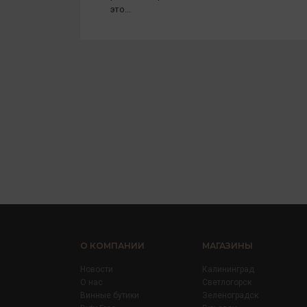
это...
О КОМПАНИИ
МАГАЗИНЫ
Новости
Калининград
О нас
Светлогорск
Винные бутики
Зеленоградск