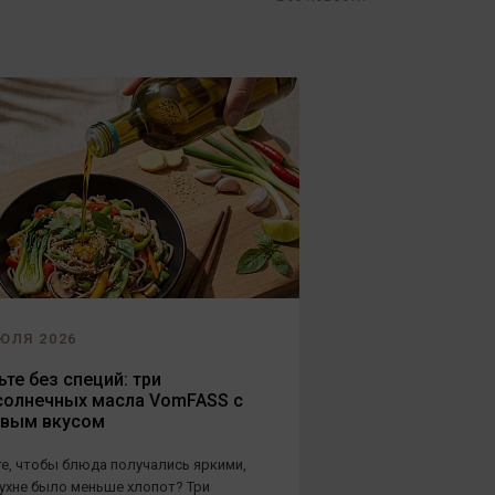
ЮЛЯ 2026
те без специй: три
солнечных масла VomFASS с
овым вкусом
е, чтобы блюда получались яркими,
кухне было меньше хлопот? Три