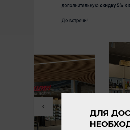
дополнительную
скидку 5% к 
До встречи!
ДЛЯ ДОС
НЕОБХО