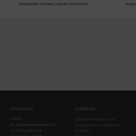
искренний отклик у наших покупател...
подсо
КОНТАКТЫ
СЕРВИСЫ
ОФИС
Программа лояльности
ул. Каштановая аллея, 47
Подарочные сертификаты
+7 (4012) 960 898
Рецепты