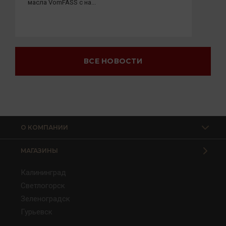
масла VomFASS с на...
ВСЕ НОВОСТИ
О КОМПАНИИ
МАГАЗИНЫ
Калининград
Светлогорск
Зеленоградск
Гурьевск