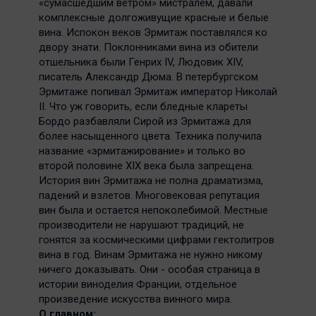
«сумасшедшим ветром» мистралем, давали
комплексные долгоживущие красные и белые
вина. Испокон веков Эрмитаж поставлялся ко
двору знати. Поклонниками вина из обители
отшельника были Генрих IV, Людовик XIV,
писатель Александр Дюма. В петербургском
Эрмитаже попивал Эрмитаж император Николай
II. Что уж говорить, если бледные клареты
Бордо разбавляли Сирой из Эрмитажа для
более насыщенного цвета. Техника получила
название «эрмитажирование» и только во
второй половине XIX века была запрещена.
История вин Эрмитажа не полна драматизма,
падений и взлетов. Многовековая репутация
вин была и остается непоколебимой. Местные
производители не нарушают традиций, не
гонятся за космическими цифрами гектолитров
вина в год. Винам Эрмитажа не нужно никому
ничего доказывать. Они - особая страница в
истории виноделия Франции, отдельное
произведение искусства винного мира.
О главном: