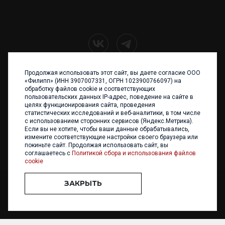
Продолжая использовать этот сайт, вы даете согласие ООО
+7 (4012) 960 898
«Филипп» (ИНН 3907007331, ОГРН 1023900766097) на
обработку файлов cookie и соответствующих
236017 Калининград,
пользовательских данных IP-адрес, поведение на сайте в
ул. Каштановая аллея, 47
целях функционирования сайта, проведения
Телефон: +7 4012 960 898,
статистических исследований и веб-аналитики, в том числе
+7 4012 960 856
с использованием сторонних сервисов (Яндекс.Метрика).
Если вы не хотите, чтобы ваши данные обрабатывались,
Написать нам
измените соответствующие настройки своего браузера или
покиньте сайт. Продолжая использовать сайт, вы
соглашаетесь с
Политикой сбора и использования файлов
cookie
ЗАКРЫТЬ
ООО «ФИЛИПП» © 2013 - 2026. Все права защищены
Разработка и
поддержка