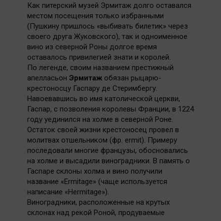
Как питерский музей Эрмитаж долго оставался
местом посещения только избранными
(Пушкину пришлось «выбивать билетик» через
своего друга Жуковского), так и одноименное
вино из северной Роны долгое время
оставалось привилегией знати и королей.
По легенде, своим названием престижный
апелласьон
Эрмитаж
обязан рыцарю-
крестоносцу Гаспару де Стеримбергу.
Навоевавшись во имя католической церкви,
Гаспар, с позволения королевы Франции, в 1224
году уединился на холме в северной Роне.
Остаток своей жизни крестоносец провел в
молитвах отшельником (фр. ermit). Примеру
последовали многие французы, обосновались
на холме и высадили виноградники. В память о
Гаспаре склоны холма и вино получили
название «Ermitage» (чаще используется
написание «Hermitage»).
Виноградники, расположенные на крутых
склонах над рекой Роной, продуваемые