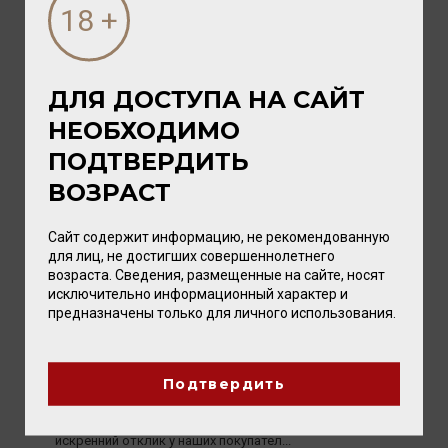
ДЛЯ ДОСТУПА НА САЙТ
НЕОБХОДИМО
ПОДТВЕРДИТЬ
ВОЗРАСТ
Сайт содержит информацию, не рекомендованную
для лиц, не достигших совершеннолетнего
возраста. Сведения, размещенные на сайте, носят
исключительно информационный характер и
03 АВГУСТА 2026
предназначены только для личного использования.
Новые вина Tenuta Ulisse: восемь
ярких представителей Абруццо уже в
Калининграде
Подтвердить
Впервые два вина этой винодельни мы
привезли в прошлом году. Они нашли
искренний отклик у наших покупател...