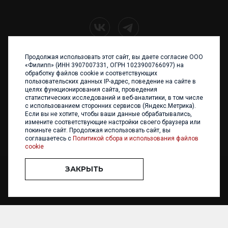
Продолжая использовать этот сайт, вы даете согласие ООО
+7 (4012) 960 898
«Филипп» (ИНН 3907007331, ОГРН 1023900766097) на
обработку файлов cookie и соответствующих
236017 Калининград,
пользовательских данных IP-адрес, поведение на сайте в
ул. Каштановая аллея, 47
целях функционирования сайта, проведения
Телефон: +7 4012 960 898,
статистических исследований и веб-аналитики, в том числе
+7 4012 960 856
с использованием сторонних сервисов (Яндекс.Метрика).
Если вы не хотите, чтобы ваши данные обрабатывались,
Написать нам
измените соответствующие настройки своего браузера или
покиньте сайт. Продолжая использовать сайт, вы
соглашаетесь с
Политикой сбора и использования файлов
cookie
ЗАКРЫТЬ
ООО «ФИЛИПП» © 2013 - 2026. Все права защищены
Разработка и
поддержка