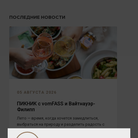
ПОСЛЕДНИЕ НОВОСТИ
05 АВГУСТА 2026
ПИКНИК с vomFASS и Вайтнауэр-
Филипп
Лето — время, когда хочется замедлиться,
выбраться на природу и разделить радость с
близкими. А чтобы это...