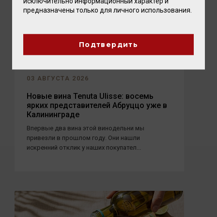
исключительно информационный характер и
предназначены только для личного использования.
Подтвердить
03 АВГУСТА 2026
Новые вина Tenuta Ulisse: восемь
ярких представителей Абруццо уже в
Калининграде
Впервые два вина этой винодельни мы
привезли в прошлом году. Они нашли
искренний отклик у наших покупател...