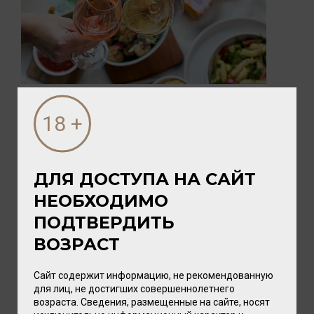
05 АВГУСТА 2026
ПИКНИК с vomFASS и Вайтнауэр-
Филипп
ДЛЯ ДОСТУПА НА САЙТ
Лето — время, когда хочется замедлиться,
выбраться на природу и разделить радость с
НЕОБХОДИМО
близкими. А чтобы это...
ПОДТВЕРДИТЬ
ВОЗРАСТ
Сайт содержит информацию, не рекомендованную
для лиц, не достигших совершеннолетнего
возраста. Сведения, размещенные на сайте, носят