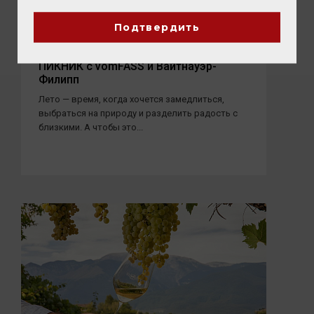
Подтвердить
05 АВГУСТА 2026
ПИКНИК с vomFASS и Вайтнауэр-
Филипп
Лето — время, когда хочется замедлиться,
выбраться на природу и разделить радость с
близкими. А чтобы это...