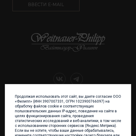
ВВЕСТИ E-MAIL
Продолжая использовать этот сайт, вы даете согласие ООО
+7 (4012) 960 898
«Филипп» (ИНН 3907007331, ОГРН 1023900766097) на
обработку файлов cookie и соответствующих
236017 Калининград,
пользовательских данных IP-адрес, поведение на сайте в
ул. Каштановая аллея, 47
целях функционирования сайта, проведения
Телефон: +7 4012 960 898,
статистических исследований и веб-аналитики, в том числе
+7 4012 960 856
с использованием сторонних сервисов (Яндекс.Метрика).
Если вы не хотите, чтобы ваши данные обрабатывались,
Написать нам
измените соответствующие настройки своего браузера или