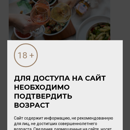
05 АВГУСТА 2026
ПИКНИК с vomFASS и Вайтнауэр-
Филипп
ДЛЯ ДОСТУПА НА САЙТ
Лето — время, когда хочется замедлиться,
НЕОБХОДИМО
выбраться на природу и разделить радость с
близкими. А чтобы это...
ПОДТВЕРДИТЬ
ВОЗРАСТ
Сайт содержит информацию, не рекомендованную
для лиц, не достигших совершеннолетнего
возраста. Сведения, размещенные на сайте, носят