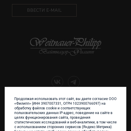
ВВЕСТИ E-MAIL
Продолжая использовать этот сайт, вы даете согласие ООО
+7 (4012) 960 898
«Филипп» (ИНН 3907007331, ОГРН 1023900766097) на
обработку файлов cookie и соответствующих
236017 Калининград,
пользовательских данных IP-адрес, поведение на сайте в
ул. Каштановая аллея, 47
целях функционирования сайта, проведения
Телефон: +7 4012 960 898,
статистических исследований и веб-аналитики, в том числе
+7 4012 960 856
с использованием сторонних сервисов (Яндекс.Метрика).