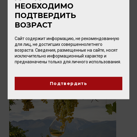
НЕОБХОДИМО
ПОДТВЕРДИТЬ
ВОЗРАСТ
05 АВГУСТА 2026
ПИКНИК с vomFASS и Вайтнауэр-
Сайт содержит информацию, не рекомендованную
Филипп
для лиц, не достигших совершеннолетнего
Лето — время, когда хочется замедлиться,
возраста. Сведения, размещенные на сайте, носят
исключительно информационный характер и
выбраться на природу и разделить радость с
предназначены только для личного использования.
близкими. А чтобы это...
Подтвердить