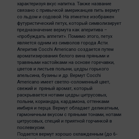
характеризуя вкус напитка. Также название
связано с привычкой американцев пить вермут
со льдом и содовой. На этикетке изображен
футуристический петух, который символизирует
предназначение вермута как аперитива –
«пробуждать аппетит». Помимо этого, петух
является одним из символов города Асти.
Аперитив Cocchi Americano создается путем
ароматизирования белого вина пряными и
травяными настойками на основе горечавки,
цветов и листьев полыни, цедры горького
апельсина, бузины и др. Вермут Cocchi
Americano имеет светло-соломенный цвет,
свежий и пряный аромат, который
раскрывается нотами цедры цитрусовых,
полыни, кориандра, кардамона, оттенками
имбиря и перца. Вермут обладает деликатным,
гармоничным вкусом с пряными тонами, нотами
цитрусовых, специй и приятной горчинкой в
послевкусии.
Подается вермут хорошо охлажденным (до 6-