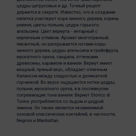
цедры цитрусовых и др. Точный рецепт
держится в секрете. Известно, что в создании
напитка участвуют кора хинного дерева, корень
ревеня, цветы полыни, цедра горького
апельсина. Цвет вермута - янтарный с
кирпичным отливом. Аромат многогранный,
пикантный, он раскрывается нотами коры
хинного дерева, цедры апельсина и грейпфрута,
мускатного ореха, сандала, оттенками
древесины, карамели и ванили. Вермут имеет
мощный, пряный вкус, обладает отличным
балансом между сладостью и деликатной
горчинкой. Во вкусе ощущаются нотки цедры,
полыни, мускатного ореха, а в послевкусии
согревающие тона ванили. Вермут Storico di
Torino употребляется со льдом и цедрой
лимона. Он также является незаменимой
основой классических коктейлей, в частности,
Negroni и Manhattan.