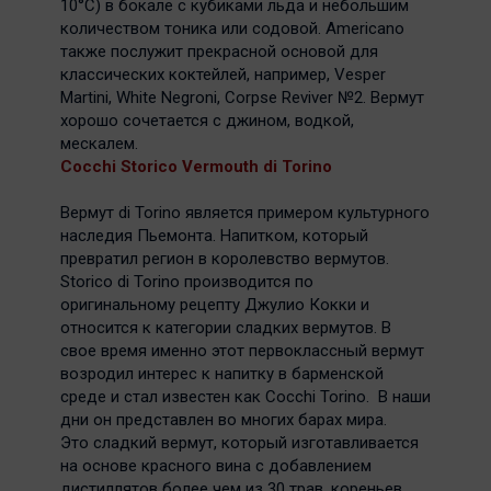
10°С) в бокале с кубиками льда и небольшим
количеством тоника или содовой. Americano
также послужит прекрасной основой для
классических коктейлей, например, Vesper
Martini, White Negroni, Corpse Reviver №2. Вермут
хорошо сочетается с джином, водкой,
мескалем.
Cocchi Storico Vermouth di Torino
Вермут di Torino является примером культурного
наследия Пьемонта. Напитком, который
превратил регион в королевство вермутов.
Storico di Torino производится по
оригинальному рецепту Джулио Кокки и
относится к категории сладких вермутов. В
свое время именно этот первоклассный вермут
возродил интерес к напитку в барменской
среде и стал известен как Cocchi Torino. В наши
дни он представлен во многих барах мира.
Это сладкий вермут, который изготавливается
на основе красного вина с добавлением
дистиллятов более чем из 30 трав, кореньев,