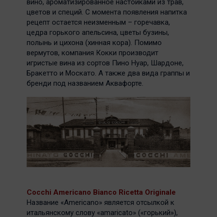
вино, ароматизированное настойками из трав,
цветов и специй. С момента появления напитка
рецепт остается неизменным – горечавка,
цедра горького апельсина, цветы бузины,
полынь и цихона (хинная кора). Помимо
вермутов, компания Кокки производит
игристые вина из сортов Пино Нуар, Шардоне,
Бракетто и Москато. А также два вида граппы и
бренди под названием Аквафорте.
Cocchi Americano Bianco Ricetta Originale
Название «Americano» является отсылкой к
итальянскому слову «amaricato» («горький»),