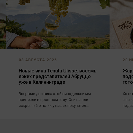
03 АВГУСТА 2026
20 И
Новые вина Tenuta Ulisse: восемь
Жарь
ярких представителей Абруццо
под
уже в Калининграде
гот
Впервые два вина этой винодельни мы
Хотит
привезли в прошлом году. Они нашли
а на 
искренний отклик у наших покупател...
подсо