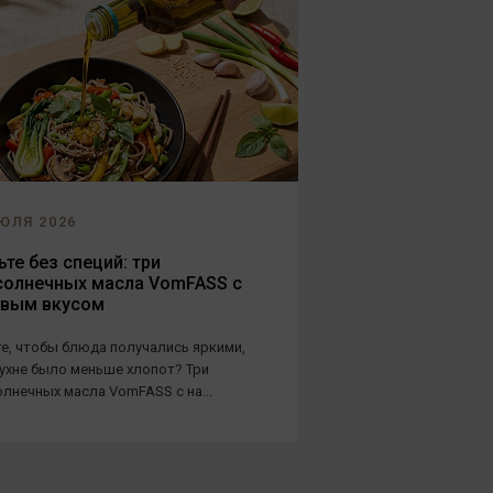
ЮЛЯ 2026
те без специй: три
солнечных масла VomFASS с
овым вкусом
е, чтобы блюда получались яркими,
кухне было меньше хлопот? Три
лнечных масла VomFASS с на...