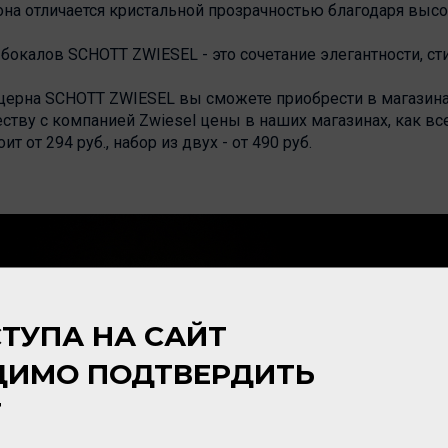
 она отличается кристальной прозрачностью благодаря выс
окалов SCHOTT ZWIESEL - это сочетание элегантности, сти
ерна SCHOTT ZWIESEL вы сможете приобрести в магазинах
ству с компанией Zwiesel цены в наших магазинах, как вс
 от 294 руб., набор из двух - от 490 руб.
ТУПА НА САЙТ
ДИМО ПОДТВЕРДИТЬ
Т