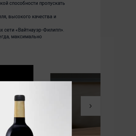
окой способности пропускать
ля, высокого качества и
 сети «Вайтнауэр-Филипп».
егда, максимально