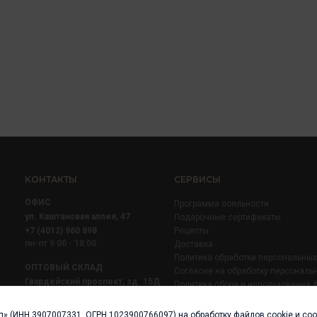
КОНТАКТЫ
СЕРВИСЫ
ОФИС
Программа лояльности
ул. Каштановая аллея, 47
Подарочные сертификаты
+7 (4012) 960 898
Рецепты
пн-пт 9:00 - 18:00
Доставка
Политика обработки персональны
ОПТОВЫЙ СКЛАД
Согласие на обработку персональ
Гвардейский проспект, зд. 15Д
Политика сбора и использования 
+7 (4012) 52 02 51
+7 (921) 710 02 51
п» (ИНН 3907007331, ОГРН 1023900766097) на обработку файлов cookie и со