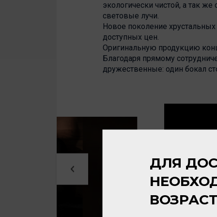
экологически чистой, а так же
световые лучи.
Новое поколение хрустальных б
доступных цен.
Оригинальную продукцию конц
Благодаря прямому сотрудниче
дружественные: один бокал стоит
ДЛЯ ДОС
НЕОБХО
ВОЗРАС