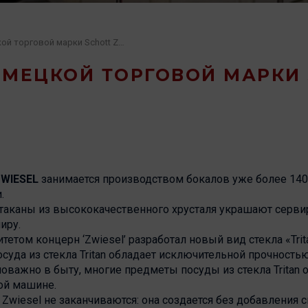
Бокалы от немецкой торговой марки Schott Zwiesel
ЕМЕЦКОЙ ТОРГОВОЙ МАРКИ
WIESEL
занимается производством бокалов уже более 140 
.
таканы из высококачественного хрусталя украшают серви
иру.
етом концерн ‘Zwiesel’ разработал новый вид стекла «Trit
суда из стекла Tritan обладает исключительной прочностью
оважно в быту, многие предметы посуды из стекла Tritan 
ой машине.
wiesel не заканчиваются: она создается без добавления с