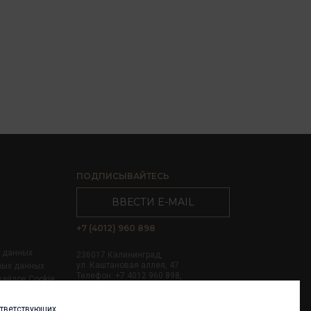
ПОДПИСЫВАЙТЕСЬ
ВВЕСТИ E-MAIL
+7 (4012) 960 898
х данных
236017 Калининград,
ул. Каштановая аллея, 47
ных данных
Телефон: +7 4012 960 898,
файлов Cookie
+7 4012 960 856
ответствующих
Написать нам