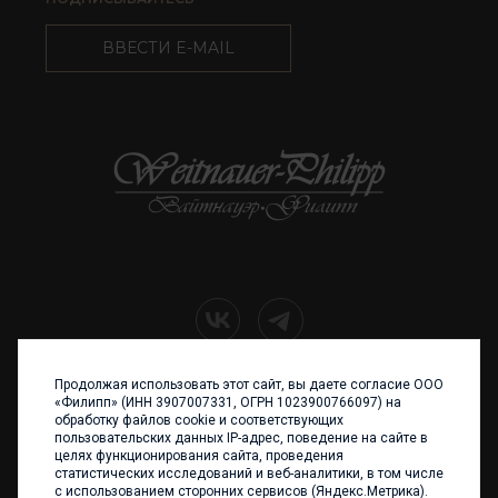
ВВЕСТИ E-MAIL
Продолжая использовать этот сайт, вы даете согласие ООО
+7 (4012) 960 898
«Филипп» (ИНН 3907007331, ОГРН 1023900766097) на
обработку файлов cookie и соответствующих
236017 Калининград,
пользовательских данных IP-адрес, поведение на сайте в
ул. Каштановая аллея, 47
целях функционирования сайта, проведения
Телефон: +7 4012 960 898,
статистических исследований и веб-аналитики, в том числе
+7 4012 960 856
с использованием сторонних сервисов (Яндекс.Метрика).