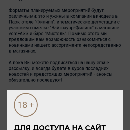
Форматы планируемых мероприятий будут
различными: это и ужины в компании винодела в
Парк-отеле "Филипп", и тематические дегустации с
участием сомелье "Вайтнауэр-Филипп" в магазине
vomFASS и баре "Мистель". Помимо этого мы
предложим вам возможность ознакомиться с
новинками нашего ассортимента непосредственно
в магазинах.
А пока Вы можете подписаться на нашу email-
рассылку, и всегда будете в курсе последних
новостей и предстоящих мероприятий - анонсы
обязательно последуют!
До скорой встречи!
ЗАПИСАТЬСЯ НА МЕРОПРИЯТИЕ
ДЛЯ ДОСТУПА НА САЙТ