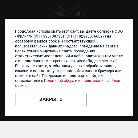
Продолжая использовать этот сайт, вы даете согласие ООО
+7 (4012) 960 898
«Филипп» (ИНН 3907007331, ОГРН 1023900766097) на
обработку файлов cookie и соответствующих
236017 Калининград,
пользовательских данных IP-адрес, поведение на сайте в
ул. Каштановая аллея, 47
целях функционирования сайта, проведения
Телефон: +7 4012 960 898,
статистических исследований и веб-аналитики, в том числе
+7 4012 960 856
с использованием сторонних сервисов (Яндекс.Метрика).
Если вы не хотите, чтобы ваши данные обрабатывались,
Написать нам
измените соответствующие настройки своего браузера или
покиньте сайт. Продолжая использовать сайт, вы
соглашаетесь с
Политикой сбора и использования файлов
cookie
ЗАКРЫТЬ
ООО «ФИЛИПП» © 2013 - 2026. Все права защищены
Разработка и
поддержка