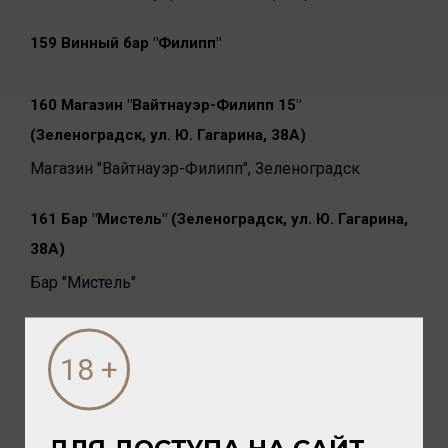
159 Винный бар "Филипп"
160 Магазин "Вайтнауэр-Филипп 15"
(Зеленоградск, ул. Ю. Гагарина, 38А)
Магазин "Вайтнауэр-Филипп", Зеленоградск
161 Бар "Мистель" (Зеленоградск, ул. Ю. Гагарина,
38А)
Бар "Мистель"
162 Выездная торговля
163 Магазин "Вайтнауэр-Филипп 18" (п. Орловка,
Приморское кольцо, 2, ТЦ «Балтия Молл»)
ДЛЯ ДОСТУПА НА САЙТ