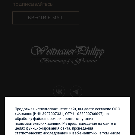
ПОДПИСЫВАЙТЕСЬ
ВВЕСТИ E-MAIL
Продолжая использовать этот сайт, вы даете согласие ООО
+7 (4012) 960 898
«Филипп» (ИНН 3907007331, ОГРН 1023900766097) на
обработку файлов cookie и соответствующих
236017 Калининград,
пользовательских данных IP-адрес, поведение на сайте в
ул. Каштановая аллея, 47
целях функционирования сайта, проведения
Телефон: +7 4012 960 898,
статистических исследований и веб-аналитики, в том числе
+7 4012 960 856