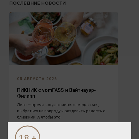
ПОСЛЕДНИЕ НОВОСТИ
05 АВГУСТА 2026
ПИКНИК с vomFASS и Вайтнауэр-
Филипп
Лето — время, когда хочется замедлиться,
выбраться на природу и разделить радость с
близкими. А чтобы это...