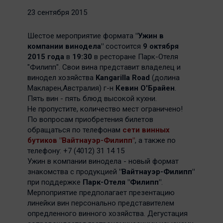
23 сентября 2015
Шестое мероприятие формата
"Ужин в
компании винодела"
состоится
9 октября
2015 года
в
19:30
в ресторане Парк-Отеля
"Филипп". Свои вина представит владелец и
винодел хозяйства
Kangarilla Road
(долина
Макларен,Австралия) г-н
Кевин О'Брайен
.
Пять вин - пять блюд высокой кухни.
Не пропустите, количество мест ограничено!
По вопросам приобретения билетов
обращаться по телефонам
сети винных
бутиков "Вайтнауэр-Филипп"
, а также по
телефону: +7 (4012) 31 14 15
Ужин в компании винодела - новый формат
знакомства с продукцией
"Вайтнауэр-Филипп"
при поддержке
Парк-Отеля "Филипп"
.
Мерпоприятие предполагает презентацию
линейки вин персонально представителем
опредленного винного хозяйства. Дегустация