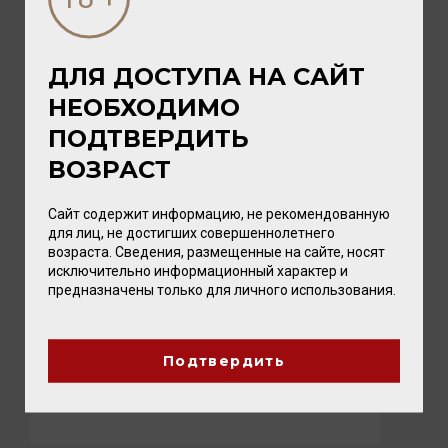
ДЛЯ ДОСТУПА НА САЙТ
НЕОБХОДИМО
ПОДТВЕРДИТЬ
ВОЗРАСТ
Сайт содержит информацию, не рекомендованную
для лиц, не достигших совершеннолетнего
возраста. Сведения, размещенные на сайте, носят
03 АВГУСТА 2026
исключительно информационный характер и
Новые вина Tenuta Ulisse: восемь
предназначены только для личного использования.
ярких представителей Абруццо уже в
Калининграде
Впервые два вина этой винодельни мы
Подтвердить
привезли в прошлом году. Они нашли
искренний отклик у наших покупател...