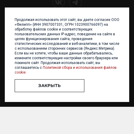
Продолжая использовать этот сайт, вы даете согласие ООО
+7 (4012) 960 898
«Филипп» (ИНН 3907007331, ОГРН 1023900766097) на
обработку файлов cookie и соответствующих
236017 Калининград,
пользовательских данных IP-адрес, поведение на сайте в
ул. Каштановая аллея, 47
целях функционирования сайта, проведения
Телефон: +7 4012 960 898,
статистических исследований и веб-аналитики, в том числе
+7 4012 960 856
с использованием сторонних сервисов (Яндекс.Метрика).
Если вы не хотите, чтобы ваши данные обрабатывались,
Написать нам
измените соответствующие настройки своего браузера или
покиньте сайт. Продолжая использовать сайт, вы
соглашаетесь с
Политикой сбора и использования файлов
cookie
ЗАКРЫТЬ
ООО «ФИЛИПП» © 2013 - 2026. Все права защищены
Разработка и
поддержка