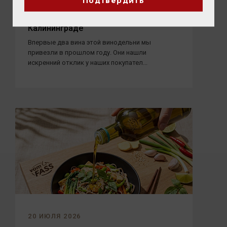
Подтвердить
Новые вина Tenuta Ulisse: восемь
ярких представителей Абруццо уже в
Калининграде
Впервые два вина этой винодельни мы
привезли в прошлом году. Они нашли
искренний отклик у наших покупател...
20 ИЮЛЯ 2026