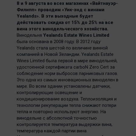
8 и 9 августа во всех магазинах «Вайтнауэр-
Филипп» проводим «Уик-энд с винами
Yealands». В эти выходные будет
действовать скидка от 15% до 25% на все
вина этого винодельческого хозяйства.
Винодельня
Yealands Estate Wines Limited
была основана в 2008 году. В 2012 году
Yealands стала шестой по величине винной
компанией в Новой Зеландии. Yealands Estate
Wines Limited была первой в мире винодельней,
удостоенной сертификата carboN Zero Cert за
соблюдение норм выбросов парниковых газов.
Это одна из самых инновационных виноделен в
мире. Во всем здании установлены датчики,
контролирующие освещение и
кондиционирование воздуха. Теплоизоляция и
технологии рекуперации тепла снижают потери
тепла и повторно используют энергию. На
винодельне с абсолютной точностью
контролируется температура выдержки вина,
температура каждой партии вина.