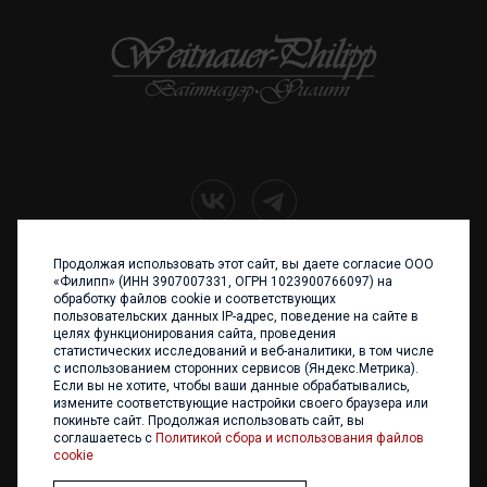
Продолжая использовать этот сайт, вы даете согласие ООО
+7 (4012) 960 898
«Филипп» (ИНН 3907007331, ОГРН 1023900766097) на
обработку файлов cookie и соответствующих
236017 Калининград,
пользовательских данных IP-адрес, поведение на сайте в
ул. Каштановая аллея, 47
целях функционирования сайта, проведения
Телефон: +7 4012 960 898,
статистических исследований и веб-аналитики, в том числе
+7 4012 960 856
с использованием сторонних сервисов (Яндекс.Метрика).
Если вы не хотите, чтобы ваши данные обрабатывались,
Написать нам
измените соответствующие настройки своего браузера или
покиньте сайт. Продолжая использовать сайт, вы
соглашаетесь с
Политикой сбора и использования файлов
cookie