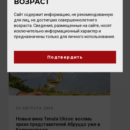
ВОЗРАСТ
Лето — время, когда хочется замедлиться,
выбраться на природу и разделить радость с
Сайт содержит информацию, не рекомендованную
близкими. А чтобы это...
для лиц, не достигших совершеннолетнего
возраста. Сведения, размещенные на сайте, носят
исключительно информационный характер и
предназначены только для личного использования.
Подтвердить
03 АВГУСТА 2026
Новые вина Tenuta Ulisse: восемь
ярких представителей Абруццо уже в
Калининграде