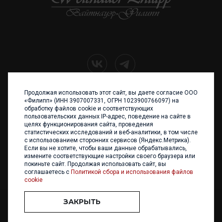
Продолжая использовать этот сайт, вы даете согласие ООО
+7 (4012) 960 898
«Филипп» (ИНН 3907007331, ОГРН 1023900766097) на
обработку файлов cookie и соответствующих
236017 Калининград,
пользовательских данных IP-адрес, поведение на сайте в
ул. Каштановая аллея, 47
целях функционирования сайта, проведения
Телефон: +7 4012 960 898,
статистических исследований и веб-аналитики, в том числе
+7 4012 960 856
с использованием сторонних сервисов (Яндекс.Метрика).
Если вы не хотите, чтобы ваши данные обрабатывались,
Написать нам
измените соответствующие настройки своего браузера или
покиньте сайт. Продолжая использовать сайт, вы
соглашаетесь с
Политикой сбора и использования файлов
cookie
ЗАКРЫТЬ
ООО «ФИЛИПП» © 2013 - 2026. Все права защищены
Разработка и