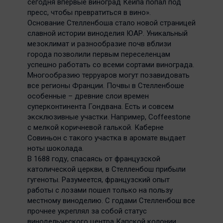
сегодня впервые виноград Кейпа попал под
пресс, чтобы превратиться в вино».
Основание Стелленбоша стало новой страницей
славной истории виноделия ЮАР. Уникальный
мезоклимат и разнообразие почв вблизи
города позволили первым переселенцам
успешно работать со всеми сортами винограда.
Многообразию терруаров могут позавидовать
все регионы Франции. Почвы в Стелленбоше
особенные – древние слои времен
суперконтинента Гондвана. Есть и совсем
эксклюзивные участки. Например, Coffeestone
с мелкой коричневой галькой. Каберне
Совиньон с такого участка в аромате выдает
ноты шоколада.
В 1688 году, спасаясь от французской
католической церкви, в Стелленбош прибыли
гугеноты. Разумеется, французский опыт
работы с лозами пошел только на пользу
местному виноделию. С годами Стелленбош все
прочнее укреплял за собой статус
винодельческого центра Капской колонии.