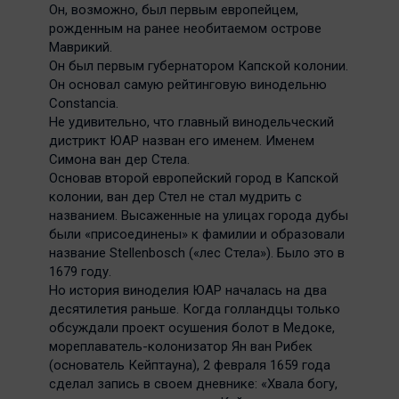
Он, возможно, был первым европейцем,
рожденным на ранее необитаемом острове
Маврикий.
Он был первым губернатором Капской колонии.
Он основал самую рейтинговую винодельню
Constancia.
Не удивительно, что главный винодельческий
дистрикт ЮАР назван его именем. Именем
Симона ван дер Стела.
Основав второй европейский город в Капской
колонии, ван дер Стел не стал мудрить с
названием. Высаженные на улицах города дубы
были «присоединены» к фамилии и образовали
название Stellenbosch («лес Стела»). Было это в
1679 году.
Но история виноделия ЮАР началась на два
десятилетия раньше. Когда голландцы только
обсуждали проект осушения болот в Медоке,
мореплаватель-колонизатор Ян ван Рибек
(основатель Кейптауна), 2 февраля 1659 года
сделал запись в своем дневнике: «Хвала богу,