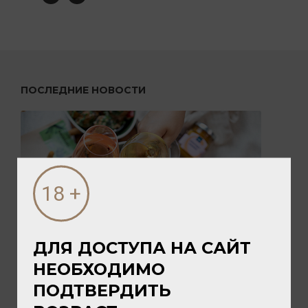
ПОСЛЕДНИЕ НОВОСТИ
ДЛЯ ДОСТУПА НА САЙТ
05 АВГУСТА 2026
НЕОБХОДИМО
ПИКНИК с vomFASS и Вайтнауэр-
ПОДТВЕРДИТЬ
Филипп