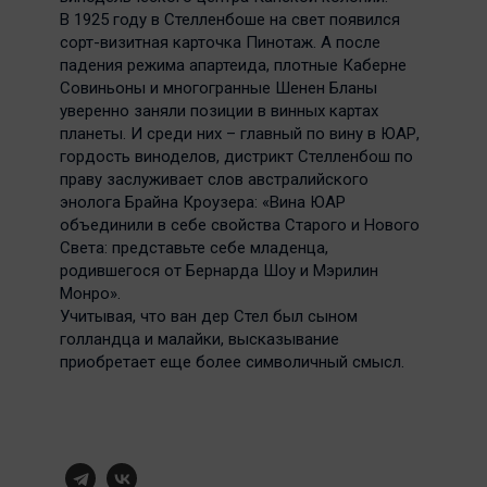
В 1925 году в Стелленбоше на свет появился
сорт-визитная карточка Пинотаж. А после
падения режима апартеида, плотные Каберне
Совиньоны и многогранные Шенен Бланы
уверенно заняли позиции в винных картах
планеты. И среди них – главный по вину в ЮАР,
гордость виноделов, дистрикт Стелленбош по
праву заслуживает слов австралийского
энолога Брайна Кроузера: «Вина ЮАР
объединили в себе свойства Старого и Нового
Света: представьте себе младенца,
родившегося от Бернарда Шоу и Мэрилин
Монро».
Учитывая, что ван дер Стел был сыном
голландца и малайки, высказывание
приобретает еще более символичный смысл.