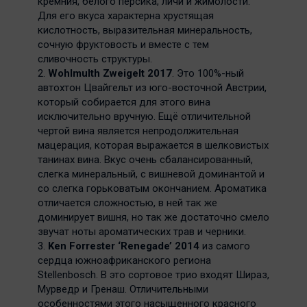
кремния, белого персика, личи и жимолости.
Для его вкуса характерна хрустящая
кислотность, выразительная минеральность,
сочную фруктовость и вместе с тем
сливочность структуры.
2.
Wohlmulth Zweigelt 2017
. Это 100%-ный
автохтон Цвайгельт из юго-восточной Австрии,
который собирается для этого вина
исключительно вручную. Ещё отличительной
чертой вина является непродолжительная
мацерация, которая выражается в шелковистых
танинах вина. Вкус очень сбалансированный,
слегка минеральный, с вишневой доминантой и
со слегка горьковатым окончанием. Ароматика
отличается сложностью, в ней так же
доминирует вишня, но так же достаточно смело
звучат ноты ароматических трав и черники.
3.
Ken Forrester ‘Renegade’ 2014
из самого
сердца южноафриканского региона
Stellenbosch. В это сортовое трио входят Шираз,
Мурведр и Гренаш. Отличительными
особенностями этого насыщенного красного