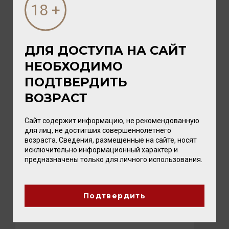
ПОСЛЕДНИЕ НОВОСТИ
ДЛЯ ДОСТУПА НА САЙТ
НЕОБХОДИМО
ПОДТВЕРДИТЬ
ВОЗРАСТ
Сайт содержит информацию, не рекомендованную
для лиц, не достигших совершеннолетнего
возраста. Сведения, размещенные на сайте, носят
исключительно информационный характер и
05 АВГУСТА 2026
предназначены только для личного использования.
ПИКНИК с vomFASS и Вайтнауэр-
Филипп
Подтвердить
Лето — время, когда хочется замедлиться,
выбраться на природу и разделить радость с
близкими. А чтобы это...