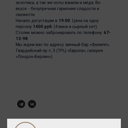
экзотика, а так же ноты ванили и мёда. Во
вкусе - безупречная гармония сладости и
свежести.
Начало дегустации в
19:00
. Цена на одну
персону
1400 руб
. (4 вина и сырный сет).
Столик можно забронировать по телефону:
67-
13-98
.
Мы ждем вас по адресу: винный бар «Филипп»,
Гвардейский пр-т, 3 (ТРЦ «Европа», галерея
«Лондон-Берлин»).