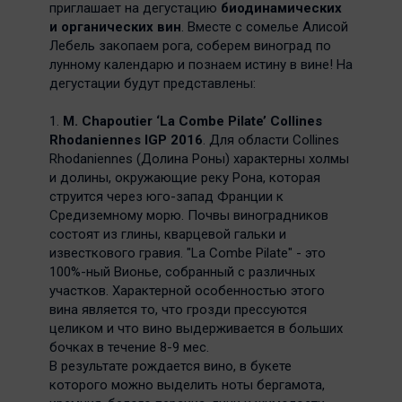
приглашает на дегустацию
биодинамических
и органических вин
. Вместе с сомелье Алисой
Лебель закопаем рога, соберем виноград по
лунному календарю и познаем истину в вине! На
дегустации будут представлены:
1.
M. Chapoutier ‘La Combe Pilate’ Collines
Rhodaniennes IGP 2016
. Для области Collines
Rhodaniennes (Долина Роны) характерны холмы
и долины, окружающие реку Рона, которая
струится через юго-запад Франции к
Средиземному морю. Почвы виноградников
состоят из глины, кварцевой гальки и
известкового гравия. "La Combe Pilate" - это
100%-ный Вионье, собранный с различных
участков. Характерной особенностью этого
вина является то, что грозди прессуются
целиком и что вино выдерживается в больших
бочках в течение 8-9 мес.
В результате рождается вино, в букете
которого можно выделить ноты бергамота,