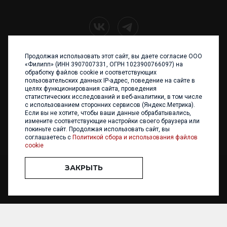
Продолжая использовать этот сайт, вы даете согласие ООО
+7 (4012) 960 898
«Филипп» (ИНН 3907007331, ОГРН 1023900766097) на
обработку файлов cookie и соответствующих
236017 Калининград,
пользовательских данных IP-адрес, поведение на сайте в
ул. Каштановая аллея, 47
целях функционирования сайта, проведения
Телефон: +7 4012 960 898,
статистических исследований и веб-аналитики, в том числе
+7 4012 960 856
с использованием сторонних сервисов (Яндекс.Метрика).
Если вы не хотите, чтобы ваши данные обрабатывались,
Написать нам
измените соответствующие настройки своего браузера или
покиньте сайт. Продолжая использовать сайт, вы
соглашаетесь с
Политикой сбора и использования файлов
cookie
ЗАКРЫТЬ
ООО «ФИЛИПП» © 2013 - 2026. Все права защищены
Разработка и
поддержка