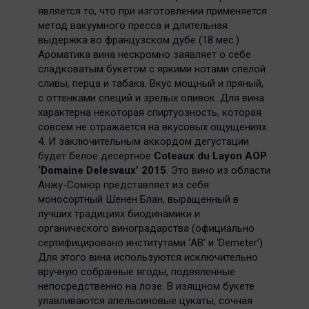
является то, что при изготовлении применяется
метод вакуумного пресса и длительная
выдержка во французском дубе (18 мес.)
Ароматика вина нескромно заявляет о себе
сладковатым букетом с яркими нотами спелой
сливы, перца и табака. Вкус мощный и пряный,
с оттенками специй и зрелых оливок. Для вина
характерна некоторая спиртуозность, которая
совсем не отражается на вкусовых ощущениях.
4. И заключительным аккордом дегустации
будет белое десертное
Coteaux du Layon AOP
‘Domaine Delesvaux’ 2015
. Это вино из области
Анжу-Сомюр представляет из себя
моносортный Шенен Блан, выращенный в
лучших традициях биодинамики и
органического виноградарства (официально
сертифицировано институтами ‘AB’ и ‘Demeter’)
Для этого вина используются исключительно
вручную собранные ягоды, подвяленные
непосредственно на лозе. В изящном букете
улавливаются апельсиновые цукаты, сочная