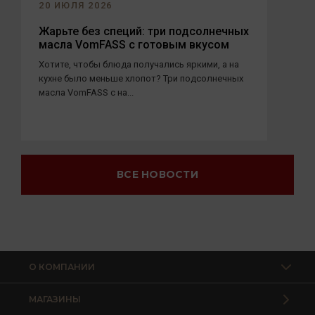
20 ИЮЛЯ 2026
Жарьте без специй: три подсолнечных
масла VomFASS с готовым вкусом
Хотите, чтобы блюда получались яркими, а на
кухне было меньше хлопот? Три подсолнечных
масла VomFASS с на...
ВСЕ НОВОСТИ
О КОМПАНИИ
МАГАЗИНЫ