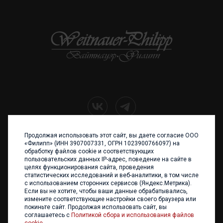
Продолжая использовать этот сайт, вы даете согласие ООО
+7 (4012) 960 898
«Филипп» (ИНН 3907007331, ОГРН 1023900766097) на
обработку файлов cookie и соответствующих
236017 Калининград,
пользовательских данных IP-адрес, поведение на сайте в
ул. Каштановая аллея, 47
целях функционирования сайта, проведения
Телефон: +7 4012 960 898,
статистических исследований и веб-аналитики, в том числе
+7 4012 960 856
с использованием сторонних сервисов (Яндекс.Метрика).
Если вы не хотите, чтобы ваши данные обрабатывались,
Написать нам
измените соответствующие настройки своего браузера или
покиньте сайт. Продолжая использовать сайт, вы
соглашаетесь с
Политикой сбора и использования файлов