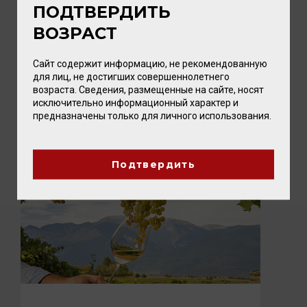
ПОДТВЕРДИТЬ
05 АВГУСТА 2026
ВОЗРАСТ
ПИКНИК с vomFASS и Вайтнауэр-
Филипп
Сайт содержит информацию, не рекомендованную
Лето — время, когда хочется замедлиться,
для лиц, не достигших совершеннолетнего
выбраться на природу и разделить радость с
возраста. Сведения, размещенные на сайте, носят
близкими. А чтобы это...
исключительно информационный характер и
предназначены только для личного использования.
Подтвердить