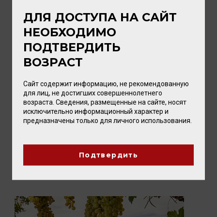
ДЛЯ ДОСТУПА НА САЙТ
НЕОБХОДИМО
ПОДТВЕРДИТЬ
ВОЗРАСТ
Сайт содержит информацию, не рекомендованную
05 АВГУСТА 2026
для лиц, не достигших совершеннолетнего
ПИКНИК с vomFASS и Вайтнауэр-
возраста. Сведения, размещенные на сайте, носят
Филипп
исключительно информационный характер и
предназначены только для личного использования.
Лето — время, когда хочется замедлиться,
выбраться на природу и разделить радость с
близкими. А чтобы это...
Подтвердить