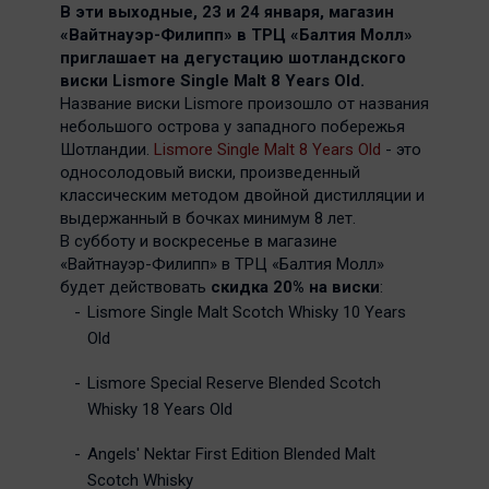
В эти выходные, 23 и 24 января, магазин
«Вайтнауэр-Филипп» в ТРЦ «Балтия Молл»
приглашает на дегустацию шотландского
виски Lismore
Single Malt 8 Years Old.
Название виски Lismore произошло от названия
небольшого острова у западного побережья
Шотландии.
Lismore Single Malt 8 Years Old
- это
односолодовый виски, произведенный
классическим методом двойной дистилляции и
выдержанный в бочках минимум 8 лет.
В субботу и воскресенье в магазине
«Вайтнауэр-Филипп» в ТРЦ «Балтия Молл»
будет действовать
скидка 20% на виски
:
Lismore Single Malt Scotch Whisky 10 Years
Old
Lismore Special Reserve Blended Scotch
Whisky 18 Years Old
Angels' Nektar First Edition Blended Malt
Scotch Whisky