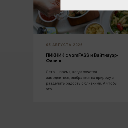
05 АВГУСТА 2026
ПИКНИК с vomFASS и Вайтнауэр-
Филипп
Лето — время, когда хочется
замедлиться, выбраться на природу и
разделить радость с близкими. А чтобы
это...