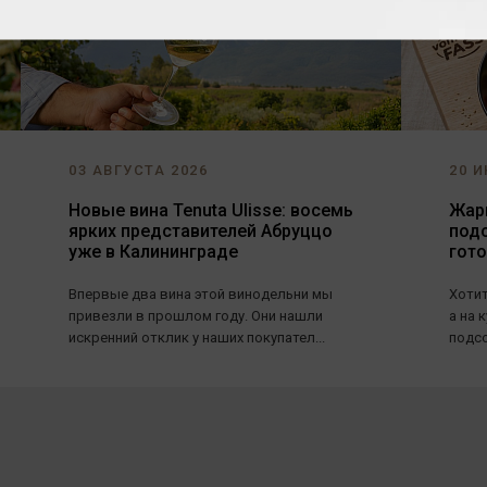
03 АВГУСТА 2026
20 И
Новые вина Tenuta Ulisse: восемь
Жарь
ярких представителей Абруццо
под
уже в Калининграде
гот
Впервые два вина этой винодельни мы
Хотит
привезли в прошлом году. Они нашли
а на 
искренний отклик у наших покупател...
подсо