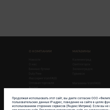
О КОМПАНИИ
МАГАЗИНЫ
Новости
Калининград
О нас
Светлогорск
Винные бутики
Зеленоградск
Duty Free
Гурьевск
Фассерия VomFASS
Оптовая торговля
Магазины VomFASS
Аутлет
Правила
Карьера
Продолжая использовать этот сайт, вы даете согласие ООО «Филип
Контакты
пользовательских данных IP-адрес, поведение на сайте в целях фу
использованием сторонних сервисов (Яндекс.Метрика). Если вы не 