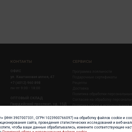
КОНТАКТЫ
СЕРВИСЫ
ОФИС
Программа лояльности
ул. Каштановая аллея, 47
Подарочные сертификаты
+7 (4012) 960 898
Рецепты
пн-пт 9:00 - 18:00
Доставка
Политика обработки персональны
ОПТОВЫЙ СКЛАД
Согласие на обработку персональ
Гвардейский проспект, зд. 15Д
Политика сбора и использования 
+7 (4012) 52 02 51
+7 (921) 710 02 51
п» (ИНН 3907007331, ОГРН 1023900766097) на обработку файлов cookie и со
пн-пт 8:00 - 17:00
нкционирования сайта, проведения статистических исследований и веб-анали
хотите, чтобы ваши данные обрабатывались, измените соответствующие нас