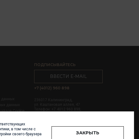
ПОДПИСЫВАЙТЕСЬ
ВВЕСТИ E-MAIL
+7 (4012) 960 898
х данных
236017 Калининград,
ул. Каштановая аллея, 47
ных данных
Телефон: +7 4012 960 898,
файлов Cookie
+7 4012 960 856
ответствующих
Написать нам
тики, в том числе с
ЗАКРЫТЬ
тройки своего браузера