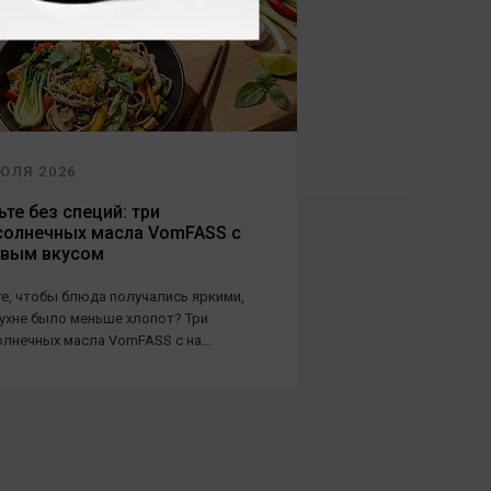
ЮЛЯ 2026
те без специй: три
солнечных масла VomFASS с
овым вкусом
е, чтобы блюда получались яркими,
кухне было меньше хлопот? Три
лнечных масла VomFASS с на...