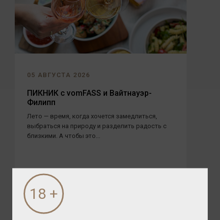
05 АВГУСТА 2026
ПИКНИК с vomFASS и Вайтнауэр-
Филипп
Лето — время, когда хочется замедлиться,
выбраться на природу и разделить радость с
близкими. А чтобы это...