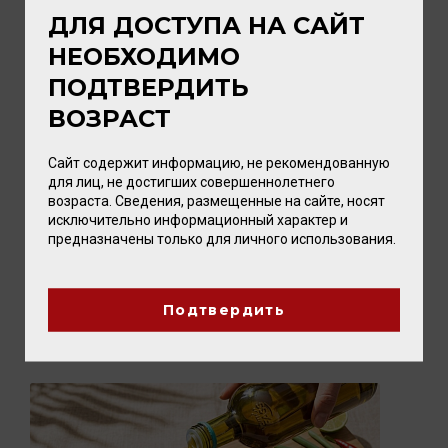
ДЛЯ ДОСТУПА НА САЙТ
НЕОБХОДИМО
ПОДТВЕРДИТЬ
ВОЗРАСТ
03 АВГУСТА 2026
Сайт содержит информацию, не рекомендованную
для лиц, не достигших совершеннолетнего
Новые вина Tenuta Ulisse: восемь
возраста. Сведения, размещенные на сайте, носят
ярких представителей Абруццо уже в
исключительно информационный характер и
Калининграде
предназначены только для личного использования.
Впервые два вина этой винодельни мы
привезли в прошлом году. Они нашли
искренний отклик у наших покупател...
Подтвердить