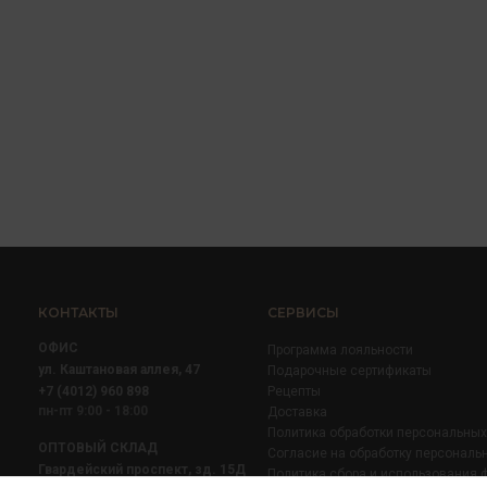
КОНТАКТЫ
СЕРВИСЫ
ОФИС
Программа лояльности
ул. Каштановая аллея, 47
Подарочные сертификаты
+7 (4012) 960 898
Рецепты
пн-пт 9:00 - 18:00
Доставка
Политика обработки персональны
ОПТОВЫЙ СКЛАД
Согласие на обработку персональ
Гвардейский проспект, зд. 15Д
Политика сбора и использования 