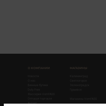
О КОМПАНИИ
МАГАЗИНЫ
Новости
Калининград
О нас
Светлогорск
Винные бутики
Зеленоградск
Duty Free
Гурьевск
Фассерия VomFASS
Оптовая торговля
Магазины VomFASS
Аутлет