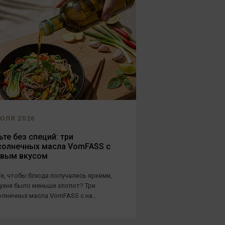
ЮЛЯ 2026
те без специй: три
солнечных масла VomFASS с
овым вкусом
е, чтобы блюда получались яркими,
кухне было меньше хлопот? Три
лнечных масла VomFASS с на...