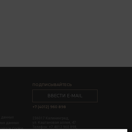
ПОДПИСЫВАЙТЕСЬ
ВВЕСТИ E-MAIL
+7 (4012) 960 898
х данных
236017 Калининград,
ул. Каштановая аллея, 47
ных данных
Телефон: +7 4012 960 898,
файлов Cookie
+7 4012 960 856