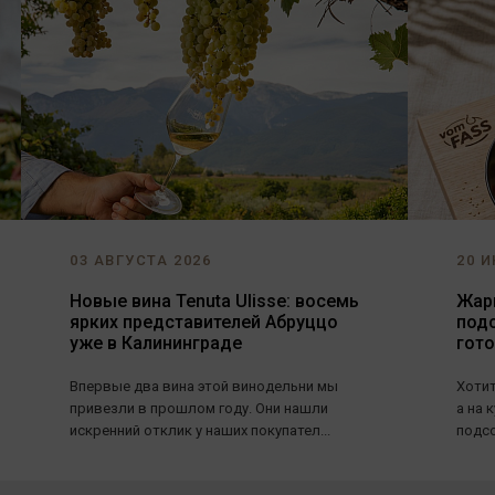
03 АВГУСТА 2026
20 И
Новые вина Tenuta Ulisse: восемь
Жарь
ярких представителей Абруццо
под
уже в Калининграде
гот
Впервые два вина этой винодельни мы
Хотит
привезли в прошлом году. Они нашли
а на 
искренний отклик у наших покупател...
подсо