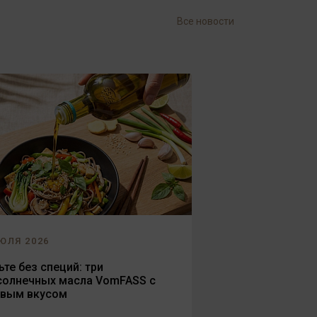
Все новости
ЮЛЯ 2026
те без специй: три
солнечных масла VomFASS с
овым вкусом