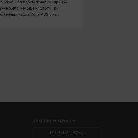
е, чтобы блюда получались яркими,
кухне было меньше хлопот? Три
лнечных масла VomFASS с на...
ПОДПИСЫВАЙТЕСЬ
ВВЕСТИ E-MAIL