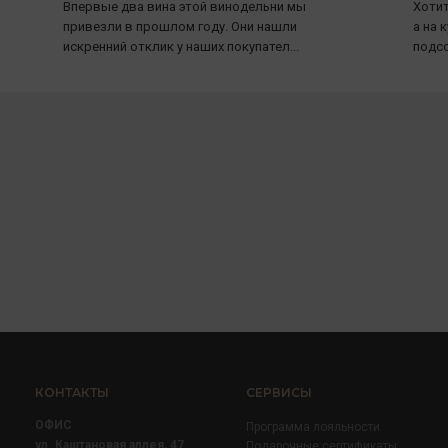
Впервые два вина этой винодельни мы
Хотит
привезли в прошлом году. Они нашли
а на 
искренний отклик у наших покупател...
подсо
КОНТАКТЫ
СЕРВИСЫ
ОФИС
Программа лояльности
ул. Каштановая аллея, 47
Подарочные сертификаты