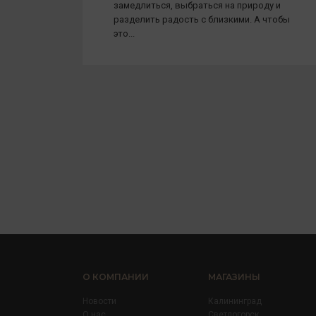
замедлиться, выбраться на природу и
разделить радость с близкими. А чтобы
это...
О КОМПАНИИ
МАГАЗИНЫ
Новости
Калининград
О нас
Светлогорск