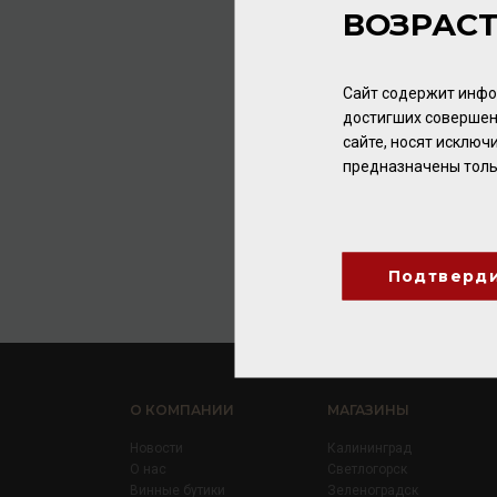
ВОЗРАС
Сайт содержит инфо
достигших совершен
сайте, носят исклю
предназначены толь
Подтверд
О КОМПАНИИ
МАГАЗИНЫ
Новости
Калининград
О нас
Светлогорск
Винные бутики
Зеленоградск