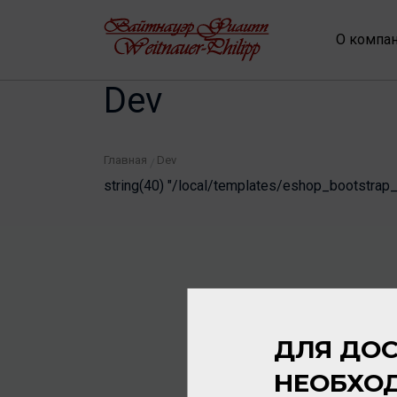
О компа
Dev
Главная
Dev
/
string(40) "/local/templates/eshop_bootstrap
ДЛЯ ДОС
НЕОБХО