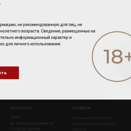
Т
рмацию, не рекомендованную для лиц, не
нолетнего возраста. Сведения, размещенные на
чительно информационный характер и
ко для личного использования.
ить
КОНТАКТЫ
СЕРВИСЫ
ОФИС
Программа лояльности
ул. Каштановая аллея, 47
Подарочные сертификаты
+7 (4012) 960 898
Рецепты