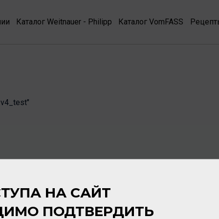
нии
Каталог Weitnauer - Philipp
Каталог VomFASS
Рецепт
_v4_test"
ТУПА НА САЙТ
ДИМО ПОДТВЕРДИТЬ