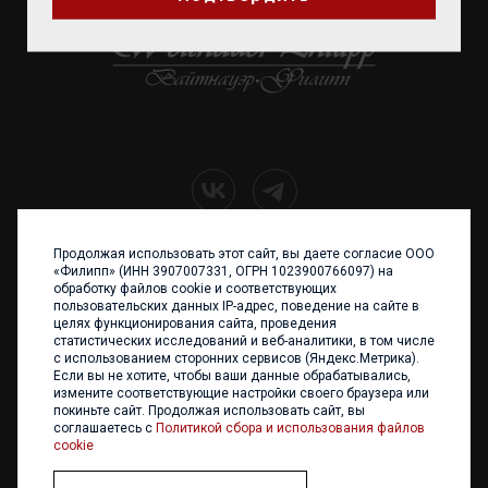
Продолжая использовать этот сайт, вы даете согласие ООО
+7 (4012) 960 898
«Филипп» (ИНН 3907007331, ОГРН 1023900766097) на
обработку файлов cookie и соответствующих
236017 Калининград,
пользовательских данных IP-адрес, поведение на сайте в
ул. Каштановая аллея, 47
целях функционирования сайта, проведения
Телефон: +7 4012 960 898,
статистических исследований и веб-аналитики, в том числе
+7 4012 960 856
с использованием сторонних сервисов (Яндекс.Метрика).
Если вы не хотите, чтобы ваши данные обрабатывались,
Написать нам
измените соответствующие настройки своего браузера или
покиньте сайт. Продолжая использовать сайт, вы
соглашаетесь с
Политикой сбора и использования файлов
cookie