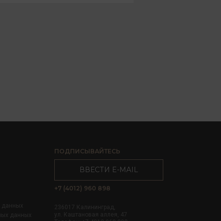
ПОДПИСЫВАЙТЕСЬ
ВВЕСТИ E-MAIL
+7 (4012) 960 898
х данных
236017 Калининград,
ул. Каштановая аллея, 47
ных данных