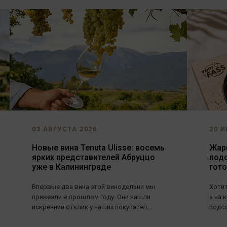
03 АВГУСТА 2026
20 И
Новые вина Tenuta Ulisse: восемь
Жарь
ярких представителей Абруццо
под
уже в Калининграде
гот
Впервые два вина этой винодельни мы
Хотит
привезли в прошлом году. Они нашли
а на 
искренний отклик у наших покупател...
подсо