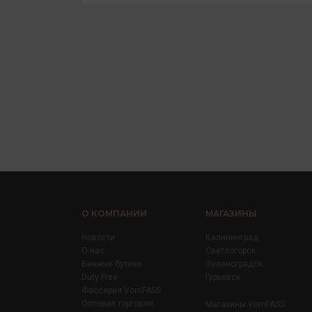
О КОМПАНИИ
МАГАЗИНЫ
Новости
Калининград
О нас
Светлогорск
Винные бутики
Зеленоградск
Duty Free
Гурьевск
Фассерия VomFASS
Оптовая торговля
Магазины VomFASS