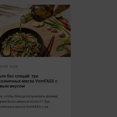
ЮЛЯ 2026
те без специй: три
солнечных масла VomFASS с
овым вкусом
е, чтобы блюда получались яркими,
кухне было меньше хлопот? Три
лнечных масла VomFASS с на...