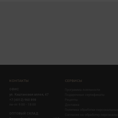
КОНТАКТЫ
СЕРВИСЫ
ОФИС
Программа лояльности
ул. Каштановая аллея, 47
Подарочные сертификаты
+7 (4012) 960 898
Рецепты
пн-пт 9:00 - 18:00
Доставка
Политика обработки персональны
ОПТОВЫЙ СКЛАД
Согласие на обработку персональ