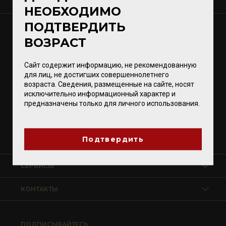
О КОМПАНИИ
НЕОБХОДИМО
ПОДТВЕРДИТЬ
МАГАЗИНЫ
ВОЗРАСТ
Калининград
Светлогорск
Сайт содержит информацию, не рекомендованную
Зеленоградск
для лиц, не достигших совершеннолетнего
возраста. Сведения, размещенные на сайте, носят
Гурьевск
исключительно информационный характер и
предназначены только для личного использования.
Магазины VomFASS
Подтвердить
СЕРВИСЫ
КОНТАКТЫ
ПОДПИСЫВАЙТЕСЬ