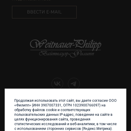
ВВЕСТИ E-MAIL
Продолжая использовать этот сайт, вы даете согласие ООО
+7 (4012) 960 898
«Филипп» (ИНН 3907007331, ОГРН 1023900766097) на
обработку файлов cookie и соответствующих
236017 Калининград,
пользовательских данных IP-адрес, поведение на сайте в
ул. Каштановая аллея, 47
целях функционирования сайта, проведения
Телефон: +7 4012 960 898,
статистических исследований и веб-аналитики, в том числе
+7 4012 960 856
с использованием сторонних сервисов (Яндекс.Метрика).