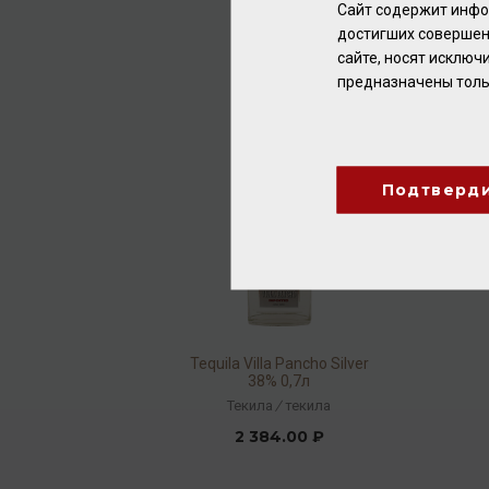
Сайт содержит инфо
2 784.00 ₽
достигших совершен
сайте, носят исклю
предназначены толь
Подтверд
Tequila Villa Pancho Silver
38% 0,7л
Текила
/
текила
2 384.00 ₽