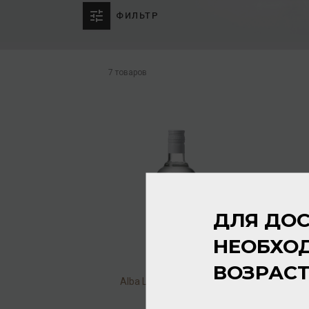
ФИЛЬТР
7 товаров
ДЛЯ ДОС
НЕОБХО
ВОЗРАС
Alba Lupa Organic 40% 1л
Водка