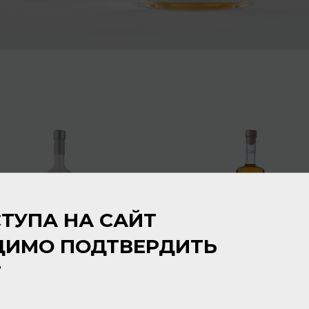
ТУПА НА САЙТ
ДИМО ПОДТВЕРДИТЬ
Т
Negroni Antica Distilleria
Negroni Antica Distilleria
Grappa di Monovitigno
Grappa Barrique Epoca
Prosecco 40% 0,5л
40% 0,7л
Граппа
Граппа