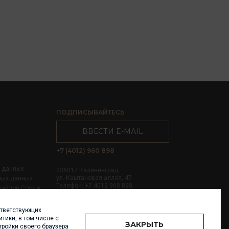
ПОДПИСЫВАЙТЕСЬ
ВВЕСТИ E-MAIL
+7 (4012) 960 898
х данных
236017 Калининград,
ул. Каштановая аллея, 47
ных данных
Телефон: +7 4012 960 898,
файлов Cookie
+7 4012 960 856
ответствующих
Написать нам
тики, в том числе с
ЗАКРЫТЬ
тройки своего браузера