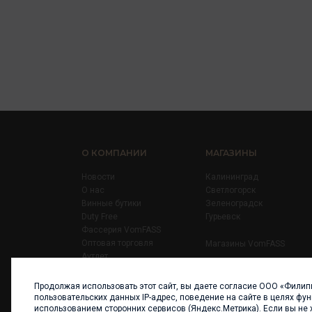
О КОМПАНИИ
МАГАЗИНЫ
Новости
Калининград
О нас
Светлогорск
Винные бутики
Зеленоградск
Duty Free
Гурьевск
Фассерия VomFASS
Оптовая торговля
Магазины VomFASS
Аутлет
Правила
Карьера
Продолжая использовать этот сайт, вы даете согласие ООО «Филип
Контакты
пользовательских данных IP-адрес, поведение на сайте в целях фу
использованием сторонних сервисов (Яндекс.Метрика). Если вы не 