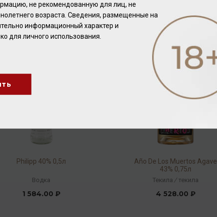
рмацию, не рекомендованную для лиц, не
2 080.00 ₽
2 928.00 ₽
нолетнего возраста. Сведения, размещенные на
чительно информационный характер и
ко для личного использования.
ить
Philipp 40% 0,5л
Año De Los Muertos Agav
43% 0,75л
Водка
Текила
/
текила
1 584.00 ₽
4 528.00 ₽