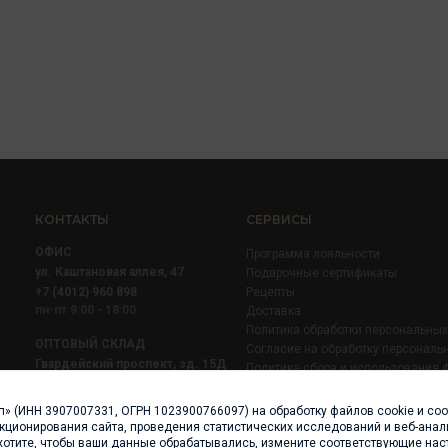
КОНТАКТЫ
СЕРВИСЫ
ОФИС
Программа лояльности
ул. Каштановая аллея, 47
Подарочные сертификаты
+7 (4012) 960 898
Рецепты
пн-пт 9:00 - 18:00
Доставка
Политика обработки персональны
ОПТОВЫЙ СКЛАД
Согласие на обработку персональ
Гвардейский проспект, зд. 15Д
Политика сбора и использования 
+7 (4012) 52 02 51
+7 (921) 710 02 51
п» (ИНН 3907007331, ОГРН 1023900766097) на обработку файлов cookie и со
пн-пт 8:00 - 17:00
нкционирования сайта, проведения статистических исследований и веб-анали
хотите, чтобы ваши данные обрабатывались, измените соответствующие нас