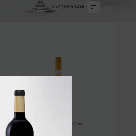
СОРТИРОВАТЬ
Tequila Villa Pancho Gold
38% 0,7л
Текила
/
текила