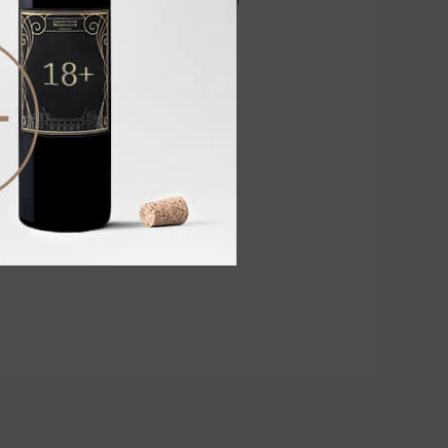
2 432.00 ₽
e