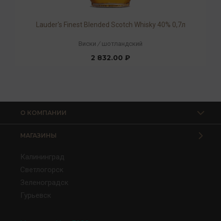
Lauder's Finest Blended Scotch Whisky 40% 0,7л
Виски
/
шотландский
2 832.00 ₽
О КОМПАНИИ
МАГАЗИНЫ
Калининград
Светлогорск
Зеленоградск
Гурьевск