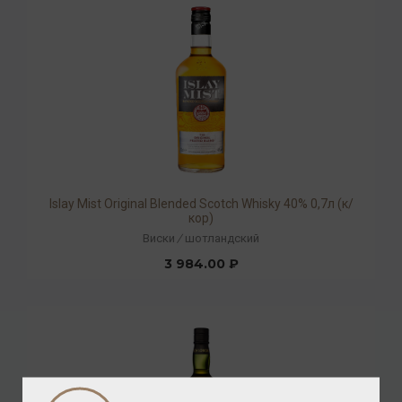
Islay Mist Original Blended Scotch Whisky 40% 0,7л (к/
кор)
Виски
/
шотландский
3 984.00 ₽