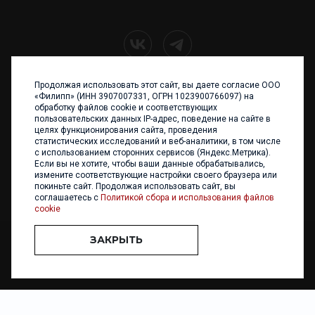
Продолжая использовать этот сайт, вы даете согласие ООО
+7 (4012) 960 898
«Филипп» (ИНН 3907007331, ОГРН 1023900766097) на
обработку файлов cookie и соответствующих
236017 Калининград,
пользовательских данных IP-адрес, поведение на сайте в
ул. Каштановая аллея, 47
целях функционирования сайта, проведения
Телефон: +7 4012 960 898,
статистических исследований и веб-аналитики, в том числе
+7 4012 960 856
с использованием сторонних сервисов (Яндекс.Метрика).
Если вы не хотите, чтобы ваши данные обрабатывались,
Написать нам
измените соответствующие настройки своего браузера или
покиньте сайт. Продолжая использовать сайт, вы
соглашаетесь с
Политикой сбора и использования файлов
cookie
ЗАКРЫТЬ
ООО «ФИЛИПП» © 2013 - 2026. Все права защищены
Разработка и
поддержка