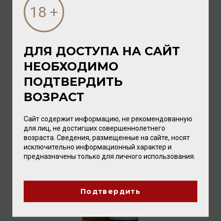
ДЛЯ ДОСТУПА НА САЙТ
НЕОБХОДИМО
Loch Lomond Aged 12 Years Single Malt 46% 0,7л (к/
кор)
ПОДТВЕРДИТЬ
Виски
/
шотландский
ВОЗРАСТ
9 600.00 ₽
Сайт содержит информацию, не рекомендованную
для лиц, не достигших совершеннолетнего
возраста. Сведения, размещенные на сайте, носят
исключительно информационный характер и
предназначены только для личного использования.
Подтвердить