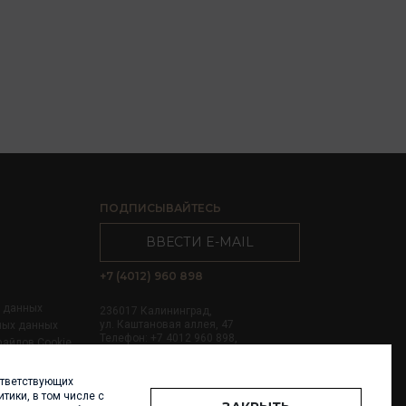
ПОДПИСЫВАЙТЕСЬ
ВВЕСТИ E-MAIL
+7 (4012) 960 898
х данных
236017 Калининград,
ул. Каштановая аллея, 47
ных данных
Телефон: +7 4012 960 898,
файлов Cookie
+7 4012 960 856
ответствующих
Написать нам
тики, в том числе с