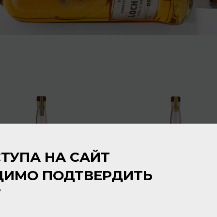
ТУПА НА САЙТ
ДИМО ПОДТВЕРДИТЬ
Т
Joe Got a Gun Tennessee
Joe Got a Gun Tennessee
Whiskey Small Batch 40%
Whiskey Single Barrel 45%