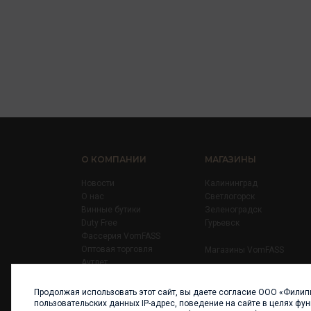
О КОМПАНИИ
МАГАЗИНЫ
Новости
Калининград
О нас
Светлогорск
Винные бутики
Зеленоградск
Duty Free
Гурьевск
Фассерия VomFASS
Оптовая торговля
Магазины VomFASS
Аутлет
Правила
Карьера
Продолжая использовать этот сайт, вы даете согласие ООО «Филип
Контакты
пользовательских данных IP-адрес, поведение на сайте в целях фу