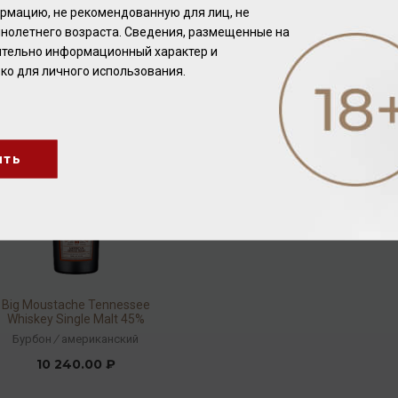
0,7л
0,7л
Бурбон
/
американский
Бурбон
/
американский
рмацию, не рекомендованную для лиц, не
нолетнего возраста. Сведения, размещенные на
6 992.00 ₽
8 640.00 ₽
чительно информационный характер и
ко для личного использования.
ить
Big Moustache Tennessee
Whiskey Single Malt 45%
0,7л
Бурбон
/
американский
10 240.00 ₽