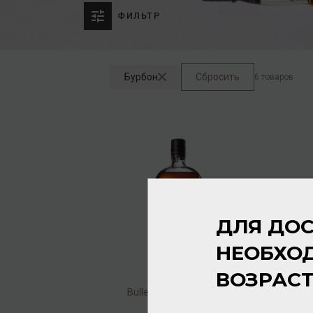
ФИЛЬТР
Бурбон
Сбросить
6 товаров
ДЛЯ ДОС
НЕОБХО
ВОЗРАС
Bulleit Bourbon Frontier
45% 1л