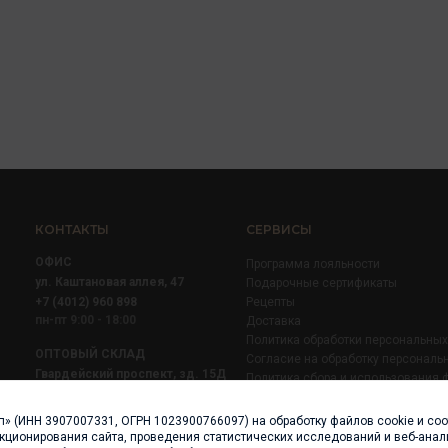
КОНТАКТЫ
СЕРВИСЫ
ОФИС
Программа лояльности
ул. Каштановая аллея, 47
Подарочные сертификаты
+7 (4012) 960 898
Рецепты
пн-пт 9:00 - 18:00
Доставка
Политика обработки персональны
ОПТОВЫЙ СКЛАД
Согласие на обработку персональ
Гвардейский проспект, зд. 15Д
Политика сбора и использования 
+7 (4012) 52 02 51
+7 (921) 710 02 51
п» (ИНН 3907007331, ОГРН 1023900766097) на обработку файлов cookie и со
пн-пт 8:00 - 17:00
нкционирования сайта, проведения статистических исследований и веб-анали