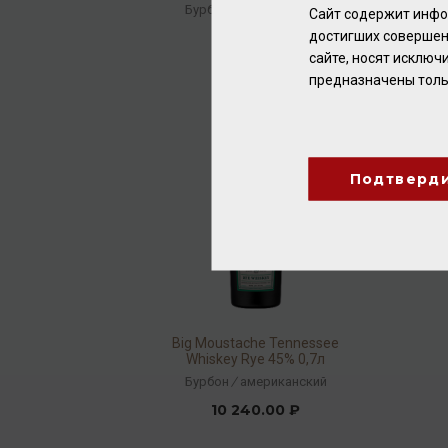
Бурбон
/
американский
Сайт содержит инфо
достигших совершен
6 992.00 ₽
сайте, носят исклю
предназначены толь
Подтверд
Big Moustache Tennessee
Whiskey Rye 45% 0,7л
Бурбон
/
американский
10 240.00 ₽