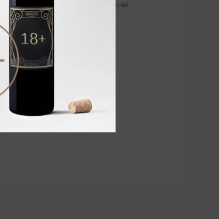
0,7л
Бурбон
/
американский
10 240.00 ₽