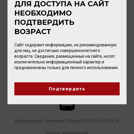
ДЛЯ ДОСТУПА НА САЙТ
НЕОБХОДИМО
Big Moustache Tennessee Whiskey Rye 45% 0,7л
ПОДТВЕРДИТЬ
Бурбон
/
американский
ВОЗРАСТ
10 240.00 ₽
Сайт содержит информацию, не рекомендованную
для лиц, не достигших совершеннолетнего
возраста. Сведения, размещенные на сайте, носят
исключительно информационный характер и
предназначены только для личного использования.
Подтвердить
Big Moustache Tennessee Whiskey 100 Proof 50% 0,7л
Бурбон
/
американский