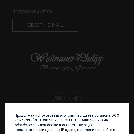
ПОДПИСЫВАЙТЕСЬ
ВВЕСТИ E-MAIL
Продолжая использовать этот сайт, вы даете согласие ООО
+7 (4012) 960 898
«Филипп» (ИНН 3907007331, ОГРН 1023900766097) на
обработку файлов cookie и соответствующих
236017 Калининград,
пользовательских данных IP-адрес, поведение на сайте в
ул. Каштановая аллея, 47