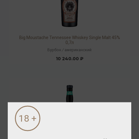
Big Moustache Tennessee Whiskey Single Malt 45%
0,7л
Бурбон
/
американский
10 240.00 ₽