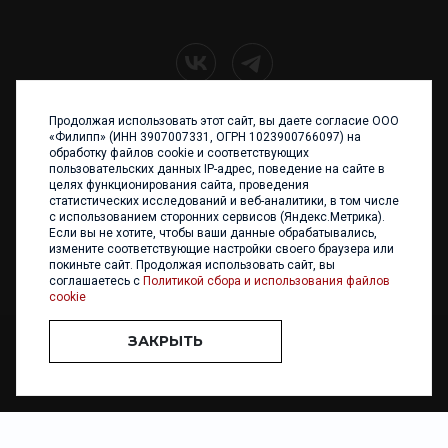
Продолжая использовать этот сайт, вы даете согласие ООО
+7 (4012) 960 898
«Филипп» (ИНН 3907007331, ОГРН 1023900766097) на
обработку файлов cookie и соответствующих
236017 Калининград,
пользовательских данных IP-адрес, поведение на сайте в
ул. Каштановая аллея, 47
целях функционирования сайта, проведения
Телефон: +7 4012 960 898,
статистических исследований и веб-аналитики, в том числе
+7 4012 960 856
с использованием сторонних сервисов (Яндекс.Метрика).
Если вы не хотите, чтобы ваши данные обрабатывались,
Написать нам
измените соответствующие настройки своего браузера или
покиньте сайт. Продолжая использовать сайт, вы
соглашаетесь с
Политикой сбора и использования файлов
cookie
ЗАКРЫТЬ
ООО «ФИЛИПП» © 2013 - 2026. Все права защищены
Разработка и
поддержка