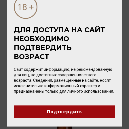
ДЛЯ ДОСТУПА НА САЙТ
НЕОБХОДИМО
Islay Mist Original Blended Scotch Whisky 40% 0,7л (к/
кор)
ПОДТВЕРДИТЬ
Виски
/
шотландский
ВОЗРАСТ
3 984.00 ₽
Сайт содержит информацию, не рекомендованную
для лиц, не достигших совершеннолетнего
возраста. Сведения, размещенные на сайте, носят
исключительно информационный характер и
предназначены только для личного использования.
Подтвердить