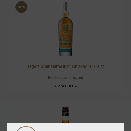
Bagots Grain Game Irish Whiskey 40% 0,7л
Виски
/
ирландский
3 760.00 ₽