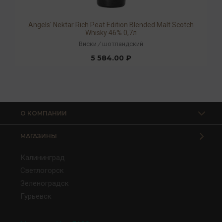
Angels' Nektar Rich Peat Edition Blended Malt Scotch
Whisky 46% 0,7л
Виски
/
шотландский
5 584.00 ₽
О КОМПАНИИ
МАГАЗИНЫ
Калининград
Светлогорск
Зеленоградск
Гурьевск