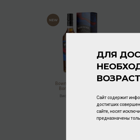
ДЛЯ ДОС
НЕОБХО
ВОЗРАС
Bowmore 14 Aged Years
Bordeaux Cask Finish
Single Malt 43% 0,7л
Виски
/
шотландский
Сайт содержит инфо
достигших совершен
10 688.00 ₽
сайте, носят исклю
предназначены толь