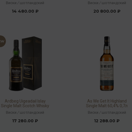
Виски
/
шотландский
Виски
/
шотландский
14 480.00 ₽
20 800.00 ₽
Ardbeg Uigeadail Islay
As We Get It Highland
Single Malt Scotch Whisky
Single Malt 60,4% 0,7л
54,2% 0,7л
Виски
/
шотландский
Виски
/
шотландский
17 280.00 ₽
12 288.00 ₽