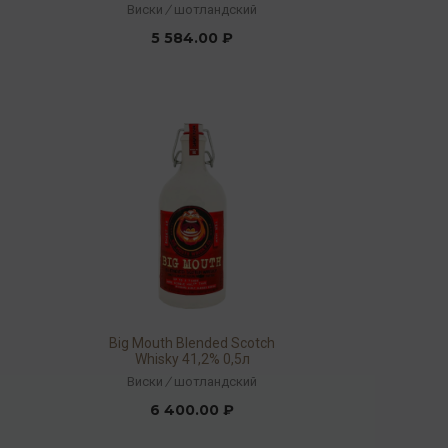
Scotch Whisky 46% 0,7л
Виски
/
шотландский
5 584.00 ₽
Big Mouth Blended Scotch
Whisky 41,2% 0,5л
Виски
/
шотландский
6 400.00 ₽