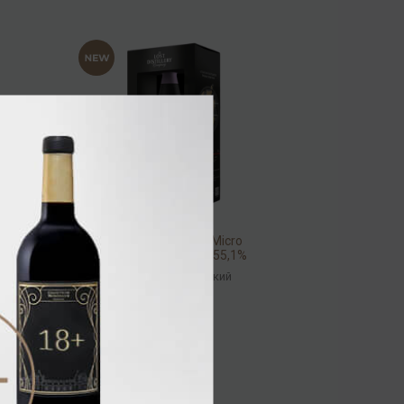
Dalaruan Archivist Micro
Batch Blended Malt 55,1%
0,7л
Виски
/
шотландский
16 320.00 ₽