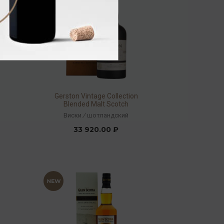
Gerston Vintage Collection
Blended Malt Scotch
Whisky 46% 0,7л
Виски
/
шотландский
33 920.00 ₽