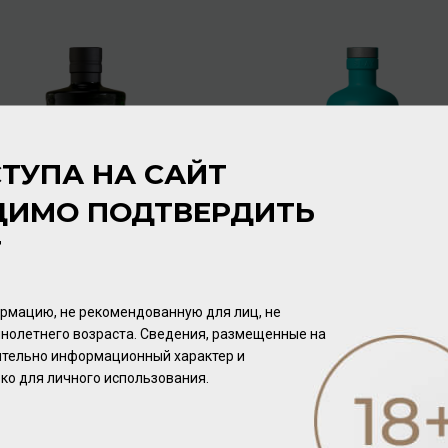
ТУПА НА САЙТ
ДИМО ПОДТВЕРДИТЬ
Т
Bruichladdich Port
Bruichladdich The Classic
Charlotte 10 Aged Years
Laddie Sherry Cask Islay
Islay Single Malt 50% 1л
Single Malt 50% 0,7л
Виски
/
шотландский
Виски
/
шотландский
рмацию, не рекомендованную для лиц, не
нолетнего возраста. Сведения, размещенные на
19 200.00 ₽
13 440.00 ₽
чительно информационный характер и
ко для личного использования.