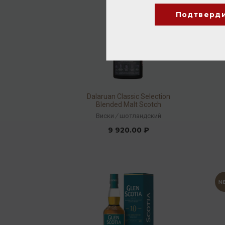
Подтверд
Dalaruan Classic Selection
Blended Malt Scotch
Whisky 43% 0,7л
Виски
/
шотландский
9 920.00 ₽