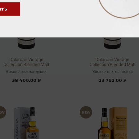
ить
Dalaruan Vintage
Dalaruan Vintage
Collection Blended Malt
Collection Blended Malt
Scotch Whisky 46% 0,7л
Scotch Whisky 46% 0,7л
Виски
/
шотландский
Виски
/
шотландский
38 400.00 ₽
23 792.00 ₽