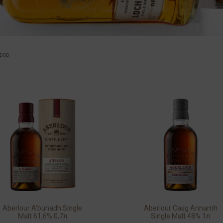
аров
Aberlour A’bunadh Single
Aberlour Casg Annamh
Malt 61,6% 0,7л
Single Malt 48% 1л