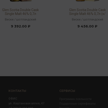
Glen Scotia Double Cask
Glen Scotia Double Cask
Single Malt 46% 0,7л
Single Malt 46% 0,7л (к/
кор)
Виски
/
шотландский
Виски
/
шотландский
9 392.00 ₽
9 456.00 ₽
КОНТАКТЫ
СЕРВИСЫ
ОФИС
Программа лояльности
ул. Каштановая аллея, 47
Подарочные сертификаты