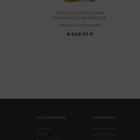
Glen Scotia Double Cask
Rum Finish Single Malt 46%
0,7л (к/кор)
Виски
/
шотландский
8 640.00 ₽
О КОМПАНИИ
МАГАЗИНЫ
Новости
Калининград
О нас
Светлогорск