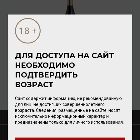
ДЛЯ ДОСТУПА НА САЙТ
Dreissigacker Wunderwerk Spatburgunder 2017 13,5%
НЕОБХОДИМО
0,75л
ПОДТВЕРДИТЬ
Вино
/
красное
ВОЗРАСТ
10 752.00 ₽
Сайт содержит информацию, не рекомендованную
для лиц, не достигших совершеннолетнего
возраста. Сведения, размещенные на сайте, носят
исключительно информационный характер и
О КОМПАНИИ
предназначены только для личного использования.
МАГАЗИНЫ