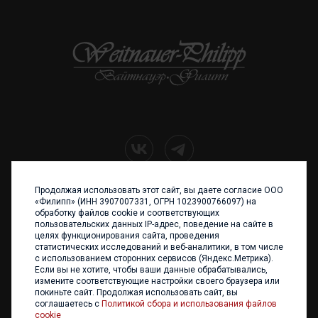
Продолжая использовать этот сайт, вы даете согласие ООО
+7 (4012) 960 898
«Филипп» (ИНН 3907007331, ОГРН 1023900766097) на
обработку файлов cookie и соответствующих
236017 Калининград,
пользовательских данных IP-адрес, поведение на сайте в
ул. Каштановая аллея, 47
целях функционирования сайта, проведения
Телефон: +7 4012 960 898,
статистических исследований и веб-аналитики, в том числе
+7 4012 960 856
с использованием сторонних сервисов (Яндекс.Метрика).
Если вы не хотите, чтобы ваши данные обрабатывались,
Написать нам
измените соответствующие настройки своего браузера или
покиньте сайт. Продолжая использовать сайт, вы
соглашаетесь с
Политикой сбора и использования файлов
cookie