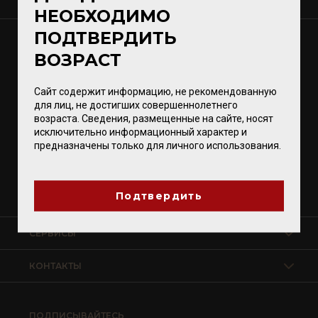
О КОМПАНИИ
НЕОБХОДИМО
ПОДТВЕРДИТЬ
МАГАЗИНЫ
ВОЗРАСТ
Калининград
Светлогорск
Сайт содержит информацию, не рекомендованную
Зеленоградск
для лиц, не достигших совершеннолетнего
возраста. Сведения, размещенные на сайте, носят
Гурьевск
исключительно информационный характер и
предназначены только для личного использования.
Магазины VomFASS
Подтвердить
СЕРВИСЫ
КОНТАКТЫ
ПОДПИСЫВАЙТЕСЬ