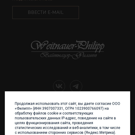
ВВЕСТИ E-MAIL
Продолжая использовать этот сайт, вы даете согласие ООО
+7 (4012) 960 898
«Филипп» (ИНН 3907007331, ОГРН 1023900766097) на
обработку файлов cookie и соответствующих
236017 Калининград,
пользовательских данных IP-адрес, поведение на сайте в
ул. Каштановая аллея, 47
целях функционирования сайта, проведения
Телефон: +7 4012 960 898,
статистических исследований и веб-аналитики, в том числе
+7 4012 960 856
с использованием сторонних сервисов (Яндекс.Метрика).